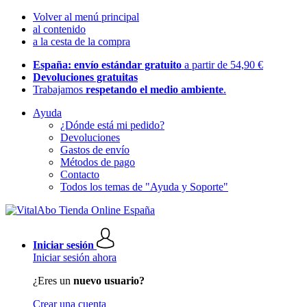
Volver al menú principal
al contenido
a la cesta de la compra
España: envío estándar gratuito
a partir de 54,90 €
Devoluciones gratuitas
Trabajamos
respetando el medio ambiente
.
Ayuda
¿Dónde está mi pedido?
Devoluciones
Gastos de envío
Métodos de pago
Contacto
Todos los temas de "Ayuda y Soporte"
Iniciar sesión
Iniciar sesión ahora
¿Eres un
nuevo usuario?
Crear una cuenta