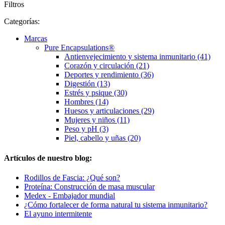
Filtros
Categorías:
Marcas
Pure Encapsulations®
Antienvejecimiento y sistema inmunitario (41)
Corazón y circulación (21)
Deportes y rendimiento (36)
Digestión (13)
Estrés y psique (30)
Hombres (14)
Huesos y articulaciones (29)
Mujeres y niños (11)
Peso y pH (3)
Piel, cabello y uñas (20)
Artículos de nuestro blog:
Rodillos de Fascia: ¿Qué son?
Proteína: Construcción de masa muscular
Medex - Embajador mundial
¿Cómo fortalecer de forma natural tu sistema inmunitario?
El ayuno intermitente