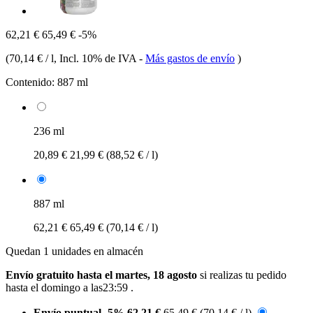
62,21 €
65,49 €
-5%
(
70,14 € / l
, Incl. 10% de IVA
-
Más gastos de envío
)
Contenido:
887 ml
236 ml
20,89 €
21,99 €
(88,52 € / l)
887 ml
62,21 €
65,49 €
(70,14 € / l)
Quedan 1 unidades en almacén
Envío gratuito hasta el martes, 18 agosto
si realizas tu pedido
hasta el domingo a las23:59
.
Envío puntual
-5%
62,21 €
65,49 €
(70,14 € / l)