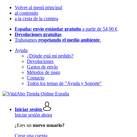
Volver al menú principal
al contenido
a la cesta de la compra
España: envío estándar gratuito
a partir de 54,90 €
Devoluciones gratuitas
Trabajamos
respetando el medio ambiente
.
Ayuda
¿Dónde está mi pedido?
Devoluciones
Gastos de envío
Métodos de pago
Contacto
Todos los temas de "Ayuda y Soporte"
Iniciar sesión
Iniciar sesión ahora
¿Eres un
nuevo usuario?
Crear una cuenta