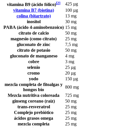
[2]
425 µg
vitamina B9 (ácido fólico)
vitamina B7 (biotina)
100 µg
colina (bitartrato)
13 mg
inositol
30 mg
PABA (ácido 4-aminobenzoico)
15 mg
citrato de calcio
50 mg
magnesio (como citrato)
25 mg
gluconato de zinc
7,5 mg
citrato de potasio
50 mg
gluconato de manganeso
4 mg
cobre
3 mg
selenio
25 µg
cromo
20 µg
yodo
150 µg
mezcla completa de fitoalgas y
800 mg
hongos bio
Mezcla nutritiva coloreada
725 mg
ginseng coreano (raíz)
50 mg
trans-resveratrol
25 mg
Complejo prebiótico
25 mg
ácidos grasos omega
25 mg
mezcla completa
25 mg