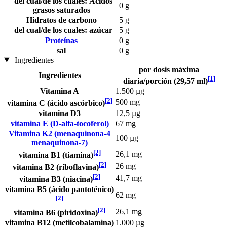
del cual/de los cuales: Ácidos
0 g
grasos saturados
Hidratos de carbono
5 g
del cual/de los cuales: azúcar
5 g
Proteínas
0 g
sal
0 g
Ingredientes
por dosis máxima
Ingredientes
[1]
diaria/porción (29,57 ml)
Vitamina A
1.500 µg
[2]
500 mg
vitamina C (ácido ascórbico)
vitamina D3
12,5 µg
vitamina E (D-alfa-tocoferol)
67 mg
Vitamina K2 (menaquinona-4
100 µg
menaquinona-7)
[2]
26,1 mg
vitamina B1 (tiamina)
[2]
26 mg
vitamina B2 (riboflavina)
[2]
41,7 mg
vitamina B3 (niacina)
vitamina B5 (ácido pantoténico)
62 mg
[2]
[2]
26,1 mg
vitamina B6 (piridoxina)
vitamina B12 (metilcobalamina)
1.000 µg