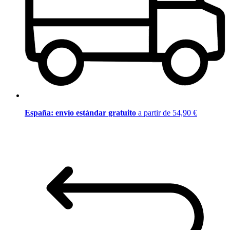
España: envío estándar gratuito
a partir de 54,90 €