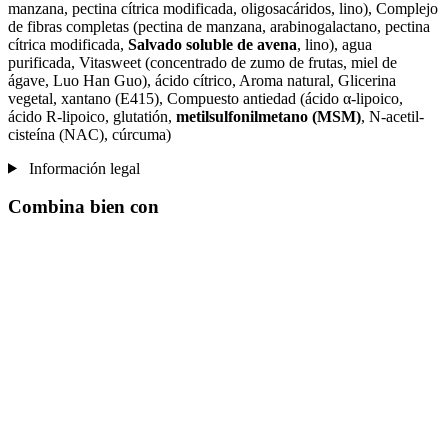
manzana, pectina cítrica modificada, oligosacáridos, lino), Complejo
de fibras completas (pectina de manzana, arabinogalactano, pectina
cítrica modificada,
Salvado soluble de avena
, lino), agua
purificada, Vitasweet (concentrado de zumo de frutas, miel de
ágave, Luo Han Guo), ácido cítrico, Aroma natural, Glicerina
vegetal, xantano (E415), Compuesto antiedad (ácido α-lipoico,
ácido R-lipoico, glutatión,
metilsulfonilmetano (MSM)
, N-acetil-
cisteína (NAC), cúrcuma)
Información legal
Combina bien con