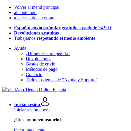
Volver al menú principal
al contenido
a la cesta de la compra
España: envío estándar gratuito
a partir de 54,90 €
Devoluciones gratuitas
Trabajamos
respetando el medio ambiente
.
Ayuda
¿Dónde está mi pedido?
Devoluciones
Gastos de envío
Métodos de pago
Contacto
Todos los temas de "Ayuda y Soporte"
Iniciar sesión
Iniciar sesión ahora
¿Eres un
nuevo usuario?
Crear una cuenta