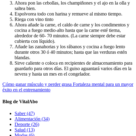
Ahora pon las cebollas, los champiñones y el ajo en la olla y
saltea bien.
Espolvorea todo con harina y remueve al mismo tiempo.
Riega con vino tinto
Ahora añade la carne, el caldo de carne y los condimentos y
cocina a fuego medio-alto hasta que la carne esté tierna,
alrededor de 60- 70 minutos. (La carne siempre debe estar
cubierta con líquido).
Añade las zanahorias y los rábanos y cocina a fuego lento
durante otros 30 ó 40 minutos; hasta que las verduras estén
blandas.
Sirve caliente o coloca en recipientes de almacenamiento para
guardarlo para otros días. El guiso aguantará varios días en la
nevera y hasta un mes en el congelador.
Cómo ganar músculo y perder grasa
Fortaleza mental para un mayor
éxito en el entrenamiento
Blog de VitalAbo
Saber
(47)
Alimentación
(34)
Deporte
(26)
Salud
(13)
Modas
(6)