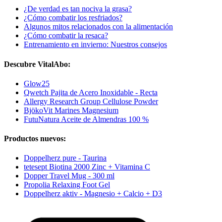
¿De verdad es tan nociva la grasa?
¿Cómo combatir los resfriados?
Algunos mitos relacionados con la alimentación
¿Cómo combatir la resaca?
Entrenamiento en invierno: Nuestros consejos
Descubre VitalAbo:
Glow25
Qwetch Pajita de Acero Inoxidable - Recta
Allergy Research Group Cellulose Powder
BjökoVit Marines Magnesium
FutuNatura Aceite de Almendras 100 %
Productos nuevos:
Doppelherz pure - Taurina
tetesept Biotina 2000 Zinc + Vitamina C
Dopper Travel Mug - 300 ml
Propolia Relaxing Foot Gel
Doppelherz aktiv - Magnesio + Calcio + D3