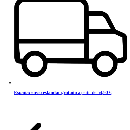
España: envío estándar gratuito
a partir de 54,90 €