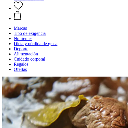
Marcas
Tipo de exigencia
Nutrientes
Dieta y pérdida de grasa
Deporte
Alimentación
Cuidado corporal
Regalos
Ofertas