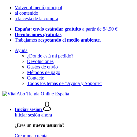
Volver al menú principal
al contenido
a la cesta de la compra
España: envío estándar gratuito
a partir de 54,90 €
Devoluciones gratuitas
Trabajamos
respetando el medio ambiente
.
Ayuda
¿Dónde está mi pedido?
Devoluciones
Gastos de envío
Métodos de pago
Contacto
Todos los temas de "Ayuda y Soporte"
Iniciar sesión
Iniciar sesión ahora
¿Eres un
nuevo usuario?
Crear una cuenta