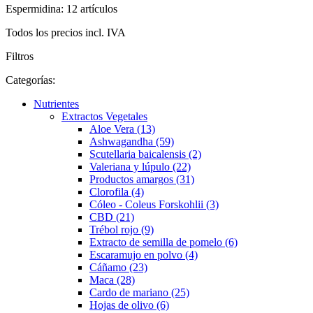
Espermidina: 12 artículos
Todos los precios incl. IVA
Filtros
Categorías:
Nutrientes
Extractos Vegetales
Aloe Vera (13)
Ashwagandha (59)
Scutellaria baicalensis (2)
Valeriana y lúpulo (22)
Productos amargos (31)
Clorofila (4)
Cóleo - Coleus Forskohlii (3)
CBD (21)
Trébol rojo (9)
Extracto de semilla de pomelo (6)
Escaramujo en polvo (4)
Cáñamo (23)
Maca (28)
Cardo de mariano (25)
Hojas de olivo (6)