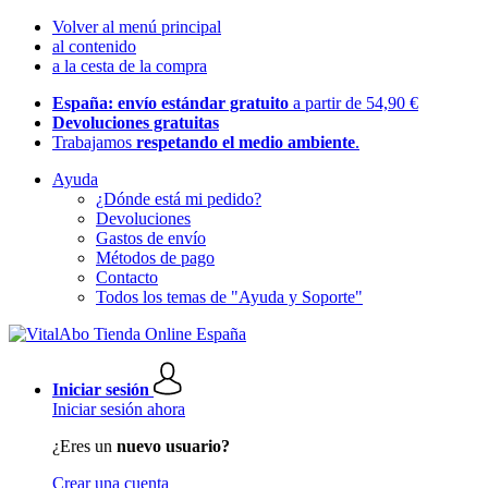
Volver al menú principal
al contenido
a la cesta de la compra
España: envío estándar gratuito
a partir de 54,90 €
Devoluciones gratuitas
Trabajamos
respetando el medio ambiente
.
Ayuda
¿Dónde está mi pedido?
Devoluciones
Gastos de envío
Métodos de pago
Contacto
Todos los temas de "Ayuda y Soporte"
Iniciar sesión
Iniciar sesión ahora
¿Eres un
nuevo usuario?
Crear una cuenta