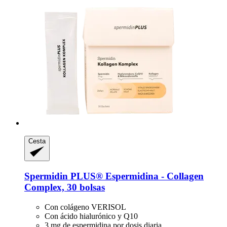
Cesta
Spermidin PLUS®
Espermidina -​ Collagen
Complex, 30 bolsas
Con colágeno VERISOL
Con ácido hialurónico y Q10
3 mg de espermidina por dosis diaria