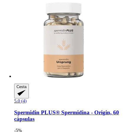
Cesta
5.0 (4)
Spermidin PLUS®
Spermidina -​ Origin, 60
cápsulas
-5%