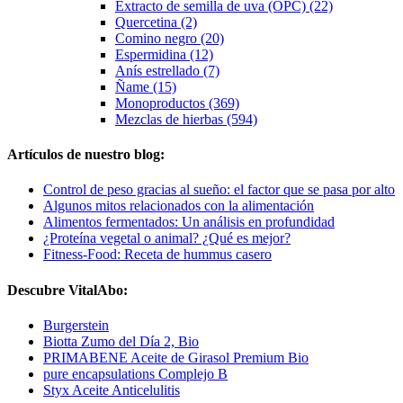
Extracto de semilla de uva (OPC) (22)
Quercetina (2)
Comino negro (20)
Espermidina (12)
Anís estrellado (7)
Ñame (15)
Monoproductos (369)
Mezclas de hierbas (594)
Artículos de nuestro blog:
Control de peso gracias al sueño: el factor que se pasa por alto
Algunos mitos relacionados con la alimentación
Alimentos fermentados: Un análisis en profundidad
¿Proteína vegetal o animal? ¿Qué es mejor?
Fitness-Food: Receta de hummus casero
Descubre VitalAbo:
Burgerstein
Biotta Zumo del Día 2, Bio
PRIMABENE Aceite de Girasol Premium Bio
pure encapsulations Complejo B
Styx Aceite Anticelulitis