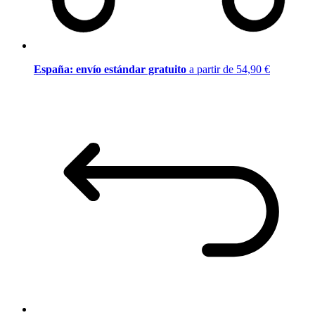
España: envío estándar gratuito
a partir de 54,90 €