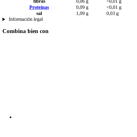
fibras
0,06 g
<0,01 g
Proteínas
0,09 g
<0,01 g
sal
1,09 g
0,03 g
Información legal
Combina bien con