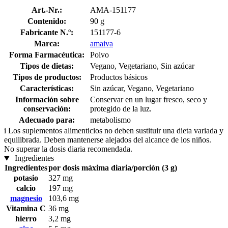
Art.-Nr.:
AMA-151177
Contenido:
90 g
Fabricante N.º:
151177-6
Marca:
amaiva
Forma Farmacéutica:
Polvo
Tipos de dietas:
Vegano, Vegetariano, Sin azúcar
Tipos de productos:
Productos básicos
Características:
Sin azúcar, Vegano, Vegetariano
Información sobre
Conservar en un lugar fresco, seco y
conservación:
protegido de la luz.
Adecuado para:
metabolismo
i
Los suplementos alimenticios no deben sustituir una dieta variada y
equilibrada. Deben mantenerse alejados del alcance de los niños.
No superar la dosis diaria recomendada.
Ingredientes
Ingredientes
por dosis máxima diaria/porción (3 g)
potasio
327 mg
calcio
197 mg
magnesio
103,6 mg
Vitamina C
36 mg
hierro
3,2 mg