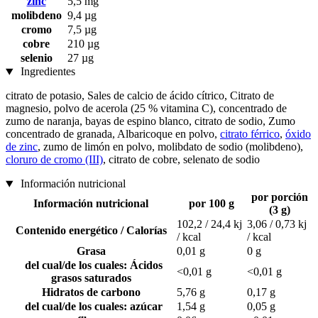
zinc
5,5 mg
molibdeno
9,4 µg
cromo
7,5 µg
cobre
210 µg
selenio
27 µg
Ingredientes
citrato de potasio, Sales de calcio de ácido cítrico, Citrato de
magnesio, polvo de acerola (25 % vitamina C), concentrado de
zumo de naranja, bayas de espino blanco, citrato de sodio, Zumo
concentrado de granada, Albaricoque en polvo,
citrato férrico
,
óxido
de zinc
, zumo de limón en polvo, molibdato de sodio (molibdeno),
cloruro de cromo (III)
, citrato de cobre, selenato de sodio
Información nutricional
por porción
Información nutricional
por 100 g
(3 g)
102,2 / 24,4 kj
3,06 / 0,73 kj
Contenido energético / Calorías
/ kcal
/ kcal
Grasa
0,01 g
0 g
del cual/de los cuales: Ácidos
<0,01 g
<0,01 g
grasos saturados
Hidratos de carbono
5,76 g
0,17 g
del cual/de los cuales: azúcar
1,54 g
0,05 g