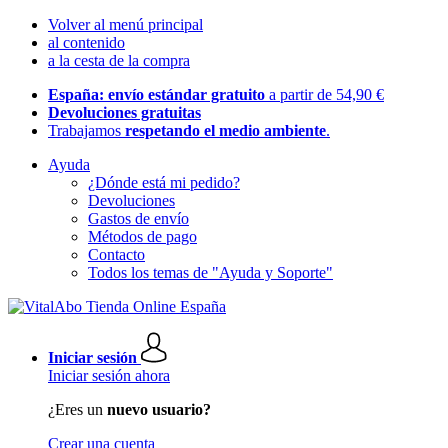
Volver al menú principal
al contenido
a la cesta de la compra
España: envío estándar gratuito
a partir de 54,90 €
Devoluciones gratuitas
Trabajamos
respetando el medio ambiente
.
Ayuda
¿Dónde está mi pedido?
Devoluciones
Gastos de envío
Métodos de pago
Contacto
Todos los temas de "Ayuda y Soporte"
Iniciar sesión
Iniciar sesión ahora
¿Eres un
nuevo usuario?
Crear una cuenta