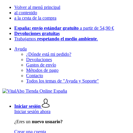
Volver al menú principal
al contenido
a la cesta de la compra
España: envío estándar gratuito
a partir de 54,90 €
Devoluciones gratuitas
Trabajamos
respetando el medio ambiente
.
Ayuda
¿Dónde está mi pedido?
Devoluciones
Gastos de envío
Métodos de pago
Contacto
Todos los temas de "Ayuda y Soporte"
Iniciar sesión
Iniciar sesión ahora
¿Eres un
nuevo usuario?
Crear una cuenta