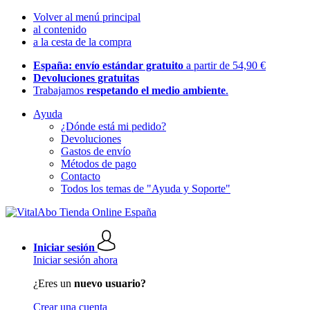
Volver al menú principal
al contenido
a la cesta de la compra
España: envío estándar gratuito
a partir de 54,90 €
Devoluciones gratuitas
Trabajamos
respetando el medio ambiente
.
Ayuda
¿Dónde está mi pedido?
Devoluciones
Gastos de envío
Métodos de pago
Contacto
Todos los temas de "Ayuda y Soporte"
Iniciar sesión
Iniciar sesión ahora
¿Eres un
nuevo usuario?
Crear una cuenta