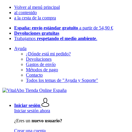
Volver al menú principal
al contenido
a la cesta de la compra
España: envío estándar gratuito
a partir de 54,90 €
Devoluciones gratuitas
Trabajamos
respetando el medio ambiente
.
Ayuda
¿Dónde está mi pedido?
Devoluciones
Gastos de envío
Métodos de pago
Contacto
Todos los temas de "Ayuda y Soporte"
Iniciar sesión
Iniciar sesión ahora
¿Eres un
nuevo usuario?
Crear una cuenta