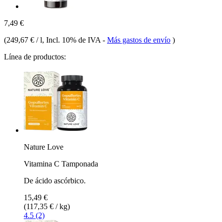
7,49 €
(
249,67 € / l
, Incl. 10% de IVA
-
Más gastos de envío
)
Línea de productos:
Nature Love
Vitamina C Tamponada
De ácido ascórbico.
15,49 €
(117,35 € / kg)
4.5 (2)