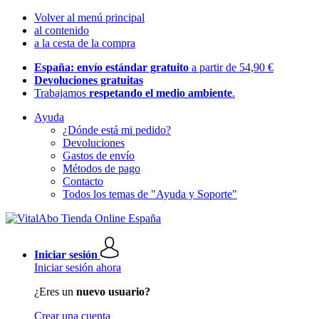
Volver al menú principal
al contenido
a la cesta de la compra
España: envío estándar gratuito
a partir de 54,90 €
Devoluciones gratuitas
Trabajamos
respetando el medio ambiente
.
Ayuda
¿Dónde está mi pedido?
Devoluciones
Gastos de envío
Métodos de pago
Contacto
Todos los temas de "Ayuda y Soporte"
Iniciar sesión
Iniciar sesión ahora
¿Eres un
nuevo usuario?
Crear una cuenta