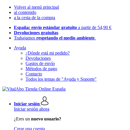
Volver al menú principal
al contenido
a la cesta de la compra
España: envío estándar gratuito
a partir de 54,90 €
Devoluciones gratuitas
Trabajamos
respetando el medio ambiente
.
Ayuda
¿Dónde está mi pedido?
Devoluciones
Gastos de envío
Métodos de pago
Contacto
Todos los temas de "Ayuda y Soporte"
Iniciar sesión
Iniciar sesión ahora
¿Eres un
nuevo usuario?
Crear una cuenta