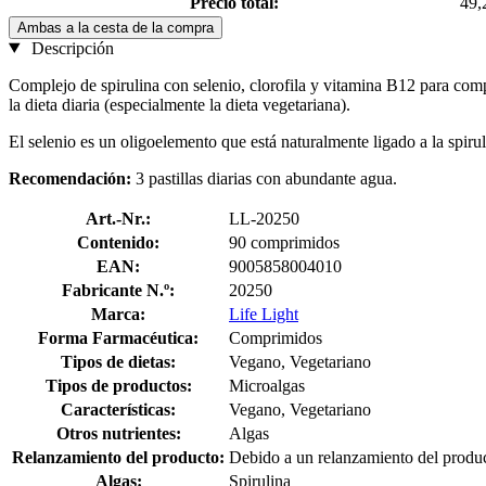
Precio total:
49,
Ambas a la cesta de la compra
Descripción
Complejo de spirulina con selenio, clorofila y vitamina B12 para co
la dieta diaria (especialmente la dieta vegetariana).
El selenio es un oligoelemento que está naturalmente ligado a la spiru
Recomendación:
3 pastillas diarias con abundante agua.
Art.-Nr.:
LL-20250
Contenido:
90 comprimidos
EAN:
9005858004010
Fabricante N.º:
20250
Marca:
Life Light
Forma Farmacéutica:
Comprimidos
Tipos de dietas:
Vegano, Vegetariano
Tipos de productos:
Microalgas
Características:
Vegano, Vegetariano
Otros nutrientes:
Algas
Relanzamiento del producto:
Debido a un relanzamiento del produc
Algas:
Spirulina