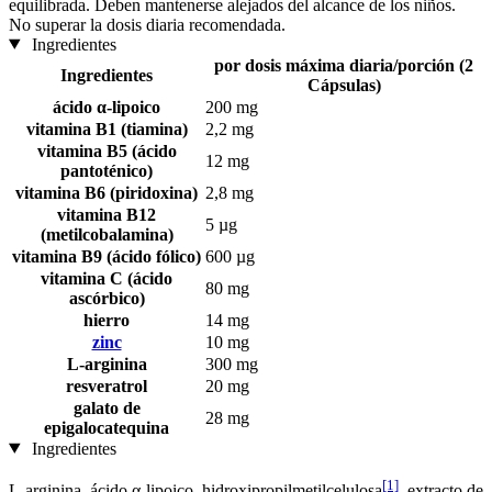
equilibrada. Deben mantenerse alejados del alcance de los niños.
No superar la dosis diaria recomendada.
Ingredientes
por dosis máxima diaria/porción (2
Ingredientes
Cápsulas)
ácido α-lipoico
200 mg
vitamina B1 (tiamina)
2,2 mg
vitamina B5 (ácido
12 mg
pantoténico)
vitamina B6 (piridoxina)
2,8 mg
vitamina B12
5 µg
(metilcobalamina)
vitamina B9 (ácido fólico)
600 µg
vitamina C (ácido
80 mg
ascórbico)
hierro
14 mg
zinc
10 mg
L-arginina
300 mg
resveratrol
20 mg
galato de
28 mg
epigalocatequina
Ingredientes
[1]
L-arginina, ácido α-lipoico, hidroxipropilmetilcelulosa
, extracto de