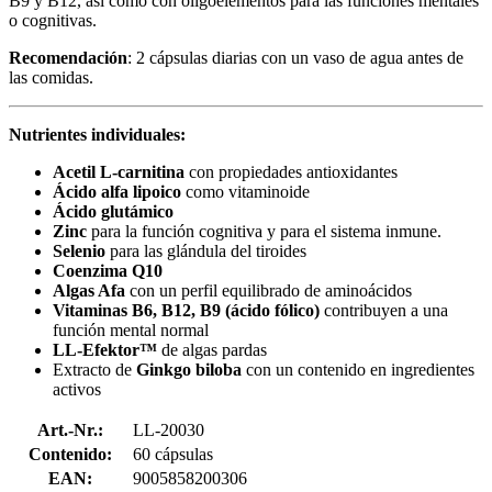
B9 y B12, así como con oligoelementos para las funciones mentales
o cognitivas.
Recomendación
: 2 cápsulas diarias con un vaso de agua antes de
las comidas.
Nutrientes individuales:
Acetil L-carnitina
con propiedades antioxidantes
Ácido alfa lipoico
como vitaminoide
Ácido glutámico
Zinc
para la función cognitiva y para el sistema inmune.
Selenio
para las glándula del tiroides
Coenzima Q10
Algas Afa
con un perfil equilibrado de aminoácidos
Vitaminas B6, B12, B9 (ácido fólico)
contribuyen a una
función mental normal
LL-Efektor™
de algas pardas
Extracto de
Ginkgo biloba
con un
contenido en ingredientes
activos
Art.-Nr.:
LL-20030
Contenido:
60 cápsulas
EAN:
9005858200306