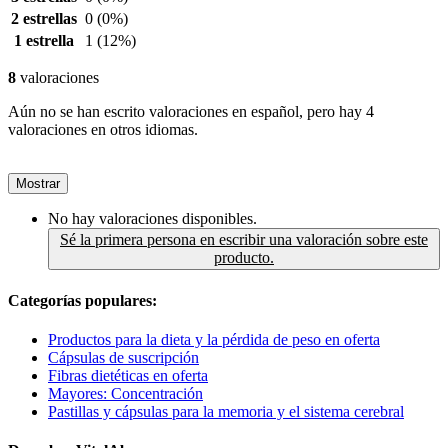
2 estrellas
0
(0%)
1 estrella
1
(12%)
8
valoraciones
Aún no se han escrito valoraciones en español, pero hay 4
valoraciones en otros idiomas.
Mostrar
No hay valoraciones disponibles.
Sé la primera persona en escribir una valoración sobre este
producto.
Categorías populares:
Productos para la dieta y la pérdida de peso en oferta
Cápsulas de suscripción
Fibras dietéticas en oferta
Mayores: Concentración
Pastillas y cápsulas para la memoria y el sistema cerebral