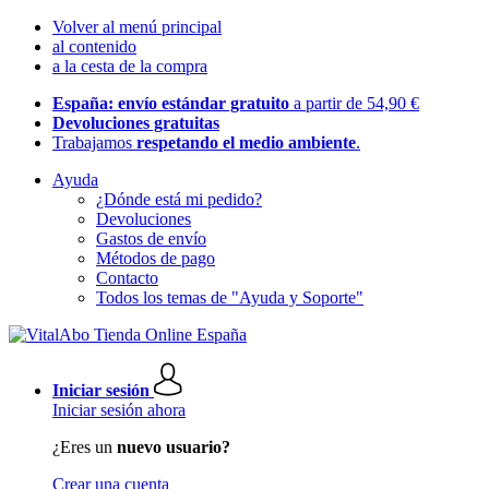
Volver al menú principal
al contenido
a la cesta de la compra
España: envío estándar gratuito
a partir de 54,90 €
Devoluciones gratuitas
Trabajamos
respetando el medio ambiente
.
Ayuda
¿Dónde está mi pedido?
Devoluciones
Gastos de envío
Métodos de pago
Contacto
Todos los temas de "Ayuda y Soporte"
Iniciar sesión
Iniciar sesión ahora
¿Eres un
nuevo usuario?
Crear una cuenta