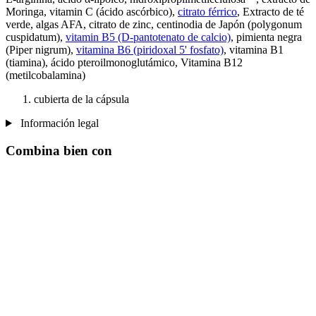
Moringa, vitamin C (ácido ascórbico),
citrato férrico
, Extracto de té
verde, algas AFA, citrato de zinc, centinodia de Japón (polygonum
cuspidatum),
vitamin B5 (D-pantotenato de calcio)
, pimienta negra
(Piper nigrum),
vitamina B6 (piridoxal 5' fosfato)
, vitamina B1
(tiamina), ácido pteroilmonoglutámico, Vitamina B12
(metilcobalamina)
cubierta de la cápsula
Información legal
Combina bien con