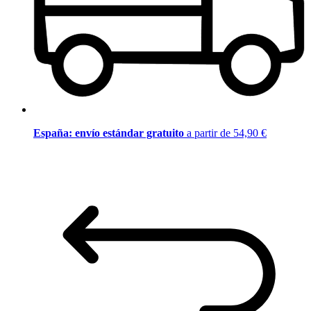
España: envío estándar gratuito
a partir de 54,90 €