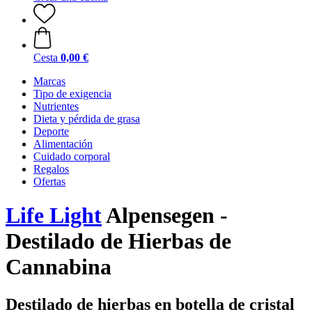
Cesta
0,00 €
Marcas
Tipo de exigencia
Nutrientes
Dieta y pérdida de grasa
Deporte
Alimentación
Cuidado corporal
Regalos
Ofertas
Life Light
Alpensegen -
Destilado de Hierbas de
Cannabina
Destilado de hierbas en botella de cristal