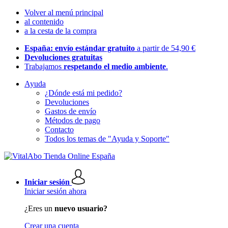
Volver al menú principal
al contenido
a la cesta de la compra
España: envío estándar gratuito
a partir de 54,90 €
Devoluciones gratuitas
Trabajamos
respetando el medio ambiente
.
Ayuda
¿Dónde está mi pedido?
Devoluciones
Gastos de envío
Métodos de pago
Contacto
Todos los temas de "Ayuda y Soporte"
Iniciar sesión
Iniciar sesión ahora
¿Eres un
nuevo usuario?
Crear una cuenta