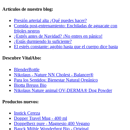
Artículos de nuestro blog:
Presión arterial alta ¿Qué puedes hacer?
Comida post-entrenamiento: Enchiladas de aguacate con
frijoles negros
¿Estrés antes de Navidad? ¡No entres en pánico!
¿Estás durmiendo lo suficiente?
El estrés constante: agobio hasta que el cuerpo dice basta
Descubre VitalAbo:
BlenderBottle
Nikolaus - Nature NN Cholest - Balancer®
Para los Sentidos: Bienestar Natural Orgánico
Biotta Breuss Bio
Nikolaus Nature animal OV-DERMA® Dog Powder
Productos nuevos:
Instick Cereza
Dopper Travel Mug - 400 ml
Doppelherz pure - Magnesio 400 Vegano
Bauck Mühle Wunderbrot Bio - Original