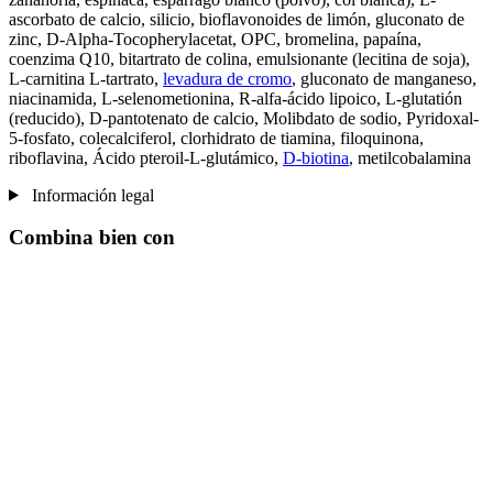
ascorbato de calcio, silicio, bioflavonoides de limón, gluconato de
zinc, D-Alpha-Tocopherylacetat, OPC, bromelina, papaína,
coenzima Q10, bitartrato de colina, emulsionante (lecitina de soja),
L-carnitina L-tartrato,
levadura de cromo
, gluconato de manganeso,
niacinamida, L-selenometionina, R-alfa-ácido lipoico, L-glutatión
(reducido), D-pantotenato de calcio, Molibdato de sodio, Pyridoxal-
5-fosfato, colecalciferol, clorhidrato de tiamina, filoquinona,
riboflavina, Ácido pteroil-L-glutámico,
D-biotina
, metilcobalamina
Información legal
Combina bien con