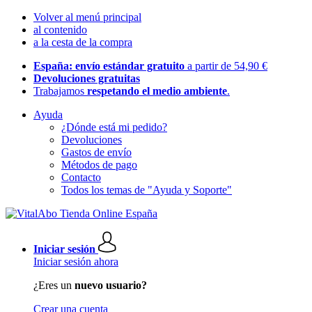
Volver al menú principal
al contenido
a la cesta de la compra
España: envío estándar gratuito
a partir de 54,90 €
Devoluciones gratuitas
Trabajamos
respetando el medio ambiente
.
Ayuda
¿Dónde está mi pedido?
Devoluciones
Gastos de envío
Métodos de pago
Contacto
Todos los temas de "Ayuda y Soporte"
Iniciar sesión
Iniciar sesión ahora
¿Eres un
nuevo usuario?
Crear una cuenta