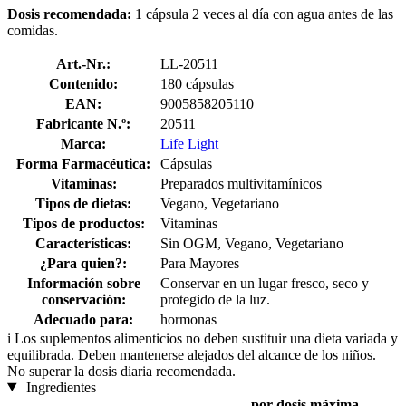
Dosis recomendada:
1 cápsula 2 veces al día con agua antes de las
comidas.
Art.-Nr.:
LL-20511
Contenido:
180 cápsulas
EAN:
9005858205110
Fabricante N.º:
20511
Marca:
Life Light
Forma Farmacéutica:
Cápsulas
Vitaminas:
Preparados multivitamínicos
Tipos de dietas:
Vegano, Vegetariano
Tipos de productos:
Vitaminas
Características:
Sin OGM, Vegano, Vegetariano
¿Para quien?:
Para Mayores
Información sobre
Conservar en un lugar fresco, seco y
conservación:
protegido de la luz.
Adecuado para:
hormonas
i
Los suplementos alimenticios no deben sustituir una dieta variada y
equilibrada. Deben mantenerse alejados del alcance de los niños.
No superar la dosis diaria recomendada.
Ingredientes
por dosis máxima