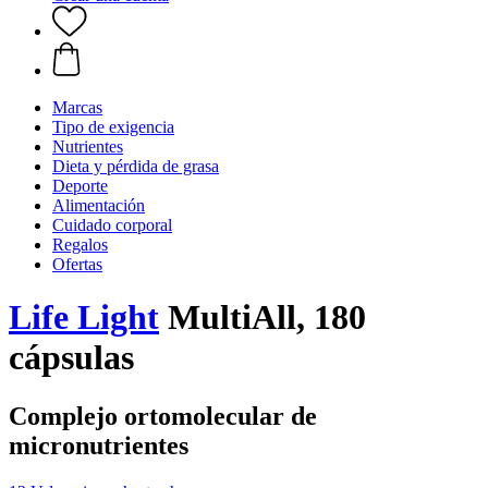
Marcas
Tipo de exigencia
Nutrientes
Dieta y pérdida de grasa
Deporte
Alimentación
Cuidado corporal
Regalos
Ofertas
Life Light
MultiAll, 180
cápsulas
Complejo ortomolecular de
micronutrientes