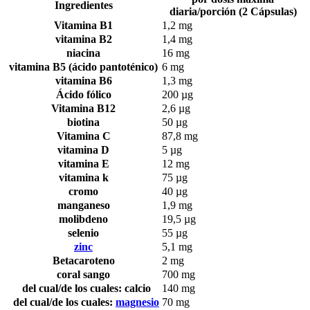
Ingredientes
diaria/porción (2 Cápsulas)
Vitamina B1
1,2 mg
vitamina B2
1,4 mg
niacina
16 mg
vitamina B5 (ácido pantoténico)
6 mg
vitamina B6
1,3 mg
Ácido fólico
200 µg
Vitamina B12
2,6 µg
biotina
50 µg
Vitamina C
87,8 mg
vitamina D
5 µg
vitamina E
12 mg
vitamina k
75 µg
cromo
40 µg
manganeso
1,9 mg
molibdeno
19,5 µg
selenio
55 µg
zinc
5,1 mg
Betacaroteno
2 mg
coral sango
700 mg
del cual/de los cuales: calcio
140 mg
del cual/de los cuales:
magnesio
70 mg