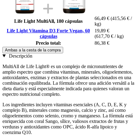
66,49 €
(415,56 € /
Life Light MultiAll, 180 cápsulas
kg)
Life Light Vitamina D3 Forte Vegan, 60
19,89 €
cápsulas
(617,70 € / kg)
Precio total:
86,38 €
Ambas a la cesta de la compra
Descripción
MultiAll de Life Light® es un complejo de micronutrientes de
amplio espectro que combina vitaminas, minerales, oligoelementos,
antioxidantes, enzimas y extractos de plantas seleccionados en una
combinación equilibrada. La fórmula ofrece una adición versátil a la
dieta diaria y está especialmente indicada para quienes valoran un
espectro nutricional completo.
Los ingredientes incluyen vitaminas esenciales (A, C, D, E, K y
complejo B), minerales como magnesio, calcio y zinc, así como
oligoelementos como selenio, cromo y manganeso. La fórmula está
enriquecida con coral Sango, sílice, valiosos extractos de frutas y
verduras y antioxidantes como OPC, ácido R-alfa lipoico y
coenzima Q10.