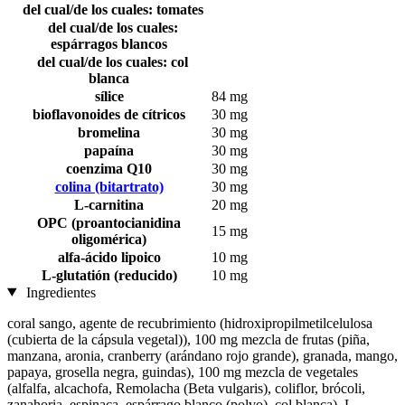
del cual/de los cuales: tomates
del cual/de los cuales:
espárragos blancos
del cual/de los cuales: col
blanca
sílice
84 mg
bioflavonoides de cítricos
30 mg
bromelina
30 mg
papaína
30 mg
coenzima Q10
30 mg
colina (bitartrato)
30 mg
L-carnitina
20 mg
OPC (proantocianidina
15 mg
oligomérica)
alfa-ácido lipoico
10 mg
L-glutatión (reducido)
10 mg
Ingredientes
coral sango, agente de recubrimiento (hidroxipropilmetilcelulosa
(cubierta de la cápsula vegetal)), 100 mg mezcla de frutas (piña,
manzana, aronia, cranberry (arándano rojo grande), granada, mango,
papaya, grosella negra, guindas), 100 mg mezcla de vegetales
(alfalfa, alcachofa, Remolacha (Beta vulgaris), coliflor, brócoli,
zanahoria, espinaca, espárrago blanco (polvo), col blanca), L-