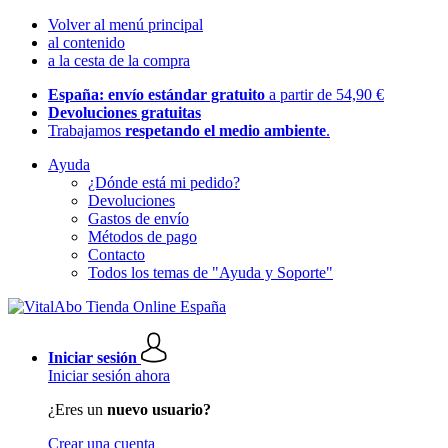
Volver al menú principal
al contenido
a la cesta de la compra
España: envío estándar gratuito
a partir de 54,90 €
Devoluciones gratuitas
Trabajamos
respetando el medio ambiente
.
Ayuda
¿Dónde está mi pedido?
Devoluciones
Gastos de envío
Métodos de pago
Contacto
Todos los temas de "Ayuda y Soporte"
Iniciar sesión
Iniciar sesión ahora
¿Eres un
nuevo usuario?
Crear una cuenta