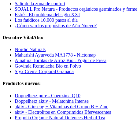
Salir de la zona de confort
SOJALL Pro Natura - Productos orgánicos germinados y ferm
Estrés: El problema del siglo XXI
Los fatídicos 10.000 pasos al día
¿Cómo van los propósitos de Año Nuevo?
Descubre VitalAbo:
Nordic Naturals
Maharishi Ayurveda MA1778 - Nictomap
Alnatura Tortitas de Arroz Bio - Yogur de Fresa
Govinda Remolacha Bio en Polvo
Styx Crema Corporal Granada
Productos nuevos:
Doppelherz pure - Coenzima Q10
Doppelherz aktiv - Melatonina Intense
aktiv - Ginseng + Vitaminas del Grupo B + Zinc
aktiv - Electrolitos en Comprimidos Efervescentes
Propolia Organic Natural Defences Herbal Tea