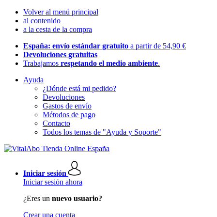
Volver al menú principal
al contenido
a la cesta de la compra
España: envío estándar gratuito
a partir de 54,90 €
Devoluciones gratuitas
Trabajamos
respetando el medio ambiente
.
Ayuda
¿Dónde está mi pedido?
Devoluciones
Gastos de envío
Métodos de pago
Contacto
Todos los temas de "Ayuda y Soporte"
Iniciar sesión
Iniciar sesión ahora
¿Eres un
nuevo usuario?
Crear una cuenta