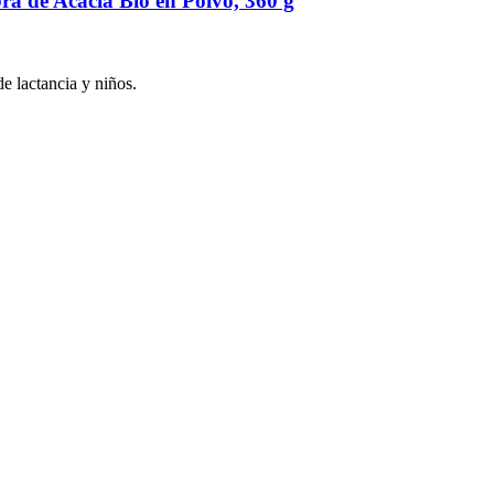
ra de Acacia Bio en Polvo, 360 g
 lactancia y niños.