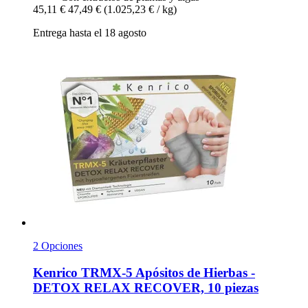
45,11 €
47,49 €
(1.025,23 € / kg)
Entrega hasta el 18 agosto
2 Opciones
Kenrico
TRMX-​5 Apósitos de Hierbas -​
DETOX RELAX RECOVER, 10 piezas