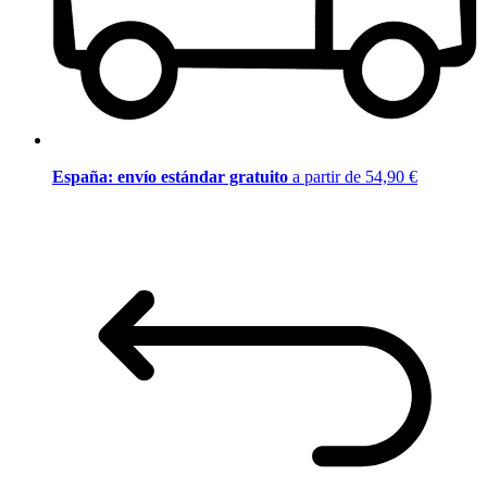
España: envío estándar gratuito
a partir de 54,90 €