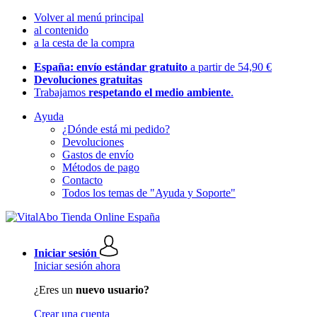
Volver al menú principal
al contenido
a la cesta de la compra
España: envío estándar gratuito
a partir de 54,90 €
Devoluciones gratuitas
Trabajamos
respetando el medio ambiente
.
Ayuda
¿Dónde está mi pedido?
Devoluciones
Gastos de envío
Métodos de pago
Contacto
Todos los temas de "Ayuda y Soporte"
Iniciar sesión
Iniciar sesión ahora
¿Eres un
nuevo usuario?
Crear una cuenta