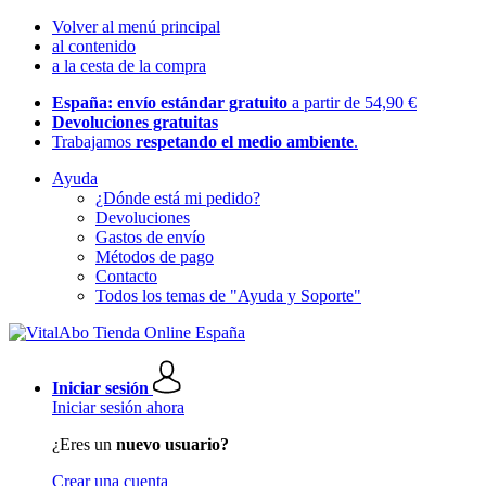
Volver al menú principal
al contenido
a la cesta de la compra
España: envío estándar gratuito
a partir de 54,90 €
Devoluciones gratuitas
Trabajamos
respetando el medio ambiente
.
Ayuda
¿Dónde está mi pedido?
Devoluciones
Gastos de envío
Métodos de pago
Contacto
Todos los temas de "Ayuda y Soporte"
Iniciar sesión
Iniciar sesión ahora
¿Eres un
nuevo usuario?
Crear una cuenta