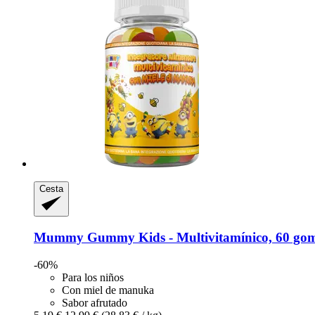
Cesta
Mummy Gummy
Kids -​ Multivitamínico, 60 go
-60%
Para los niños
Con miel de manuka
Sabor afrutado