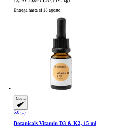
12,59 €
20,99 €
(437,15 € / kg)
Entrega hasta el 18 agosto
Cesta
5.0 (1)
Botanicals
Vitamin D3 & K2, 15 ml