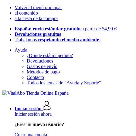
Volver al menú principal
al contenido
a la cesta de la compra
España: envío estándar gratuito
a partir de 54,90 €
Devoluciones gratuitas
Trabajamos
respetando el medio ambiente
.
Ayuda
¿Dónde está mi pedido?
Devoluciones
Gastos de envío
Métodos de pago
Contacto
Todos los temas de "Ayuda y Soporte"
Iniciar sesión
Iniciar sesión ahora
¿Eres un
nuevo usuario?
Crear una cuenta