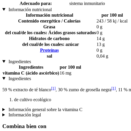
Adecuado para:
sistema inmunitario
Información nutricional
Información nutricional
por 100 ml
Contenido energético / Calorías
243 / 58 kj / kcal
Grasa
0 g
del cual/de los cuales: Ácidos grasos saturados
0 g
Hidratos de carbono
14 g
del cual/de los cuales: azúcar
13 g
Proteínas
0 g
sal
0,04 g
Ingredientes
Ingredientes
por 100 ml
vitamina C (ácido ascórbico)
16 mg
Ingredientes
[1]
[1]
59 % extracto de té blanco
, 30 % zumo de grosella negra
, 11 % 
de cultivo ecológico
Información general sobre la vitamina C
Información legal
Combina bien con