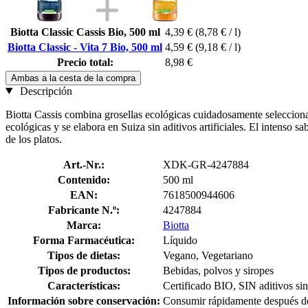
Biotta Classic Cassis Bio, 500 ml
4,39 €
(8,78 € / l)
Biotta Classic - Vita 7 Bio, 500 ml
4,59 €
(9,18 € / l)
Precio total:
8,98 €
Ambas a la cesta de la compra
Descripción
Biotta Cassis combina grosellas ecológicas cuidadosamente seleccion
ecológicas y se elabora en Suiza sin aditivos artificiales. El intenso 
de los platos.
Art.-Nr.:
XDK-GR-4247884
Contenido:
500 ml
EAN:
7618500944606
Fabricante N.º:
4247884
Marca:
Biotta
Forma Farmacéutica:
Líquido
Tipos de dietas:
Vegano, Vegetariano
Tipos de productos:
Bebidas, polvos y siropes
Características:
Certificado BIO, SIN aditivos sin
Información sobre conservación:
Consumir rápidamente después de 