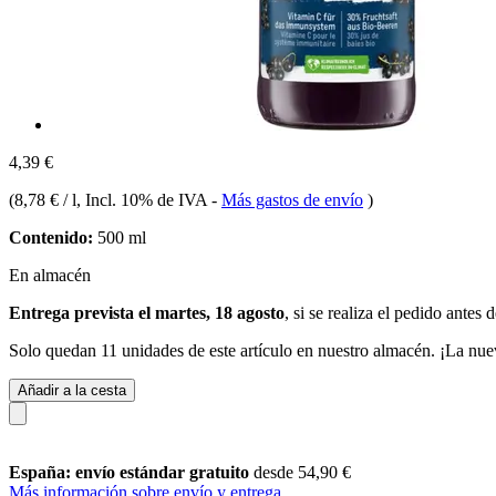
4,39 €
(
8,78 € / l
, Incl. 10% de IVA
-
Más gastos de envío
)
Contenido:
500 ml
En almacén
Entrega prevista el martes, 18 agosto
, si se realiza el pedido antes 
Solo quedan 11 unidades de este artículo en nuestro almacén. ¡La nue
Añadir a la cesta
España: envío estándar gratuito
desde 54,90 €
Más información sobre envío y entrega