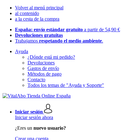
Volver al menú principal
al contenido
a la cesta de la compra
España: envío estándar gratuito
a partir de 54,90 €
Devoluciones gratuitas
Trabajamos
respetando el medio ambiente
.
Ayuda
¿Dónde está mi pedido?
Devoluciones
Gastos de envío
Métodos de pago
Contacto
Todos los temas de "Ayuda y Soporte"
Iniciar sesión
Iniciar sesión ahora
¿Eres un
nuevo usuario?
Crear una cuenta