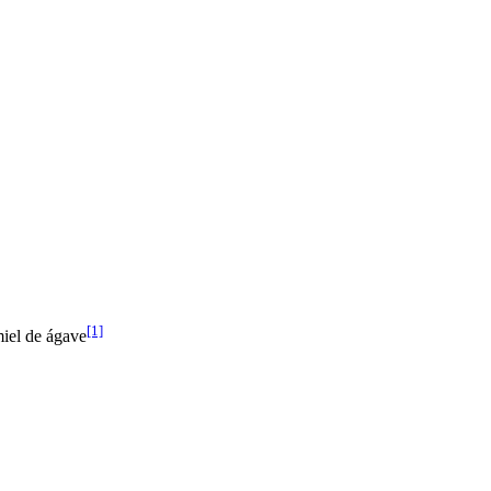
[1]
miel de ágave