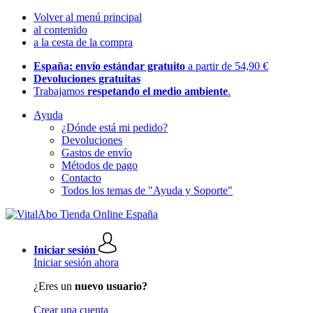
Volver al menú principal
al contenido
a la cesta de la compra
España: envío estándar gratuito
a partir de 54,90 €
Devoluciones gratuitas
Trabajamos
respetando el medio ambiente
.
Ayuda
¿Dónde está mi pedido?
Devoluciones
Gastos de envío
Métodos de pago
Contacto
Todos los temas de "Ayuda y Soporte"
Iniciar sesión
Iniciar sesión ahora
¿Eres un
nuevo usuario?
Crear una cuenta