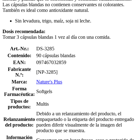
Las cápsulas blandas no contienen conservantes ni colorantes.
También es ideal como antioxidante natural.
Sin levadura, trigo, maíz, soja ni leche.
Dosis recomendada:
Tomar 3 cápsulas blandas 1 vez al día con una comida.
Art.-Nr.:
DS-3285
Contenido:
90 cápsulas blandas
EAN:
097467032859
Fabricante
[NP-3285]
N.º:
Marca:
Nature's Plus
Forma
Softgels
Farmacéutica:
Tipos de
Multis
productos:
Debido a un relanzamiento del producto, el
Relanzamiento
empaquetado o la etiqueta del producto entregado
del producto:
pueden diferir visualmente de la imagen del
producto que se muestra.
Información