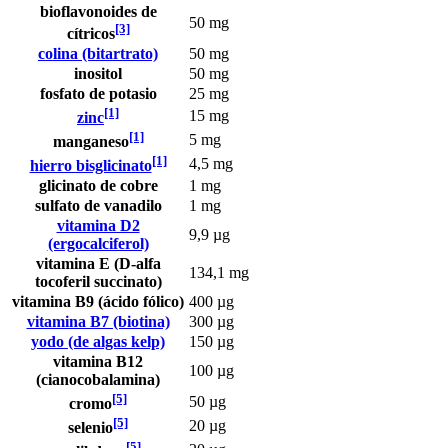
bioflavonoides de
50 mg
[3]
cítricos
colina (bitartrato)
50 mg
inositol
50 mg
fosfato de potasio
25 mg
[1]
15 mg
zinc
[1]
5 mg
manganeso
[1]
4,5 mg
hierro bisglicinato
glicinato de cobre
1 mg
sulfato de vanadilo
1 mg
vitamina D2
9,9 µg
(ergocalciferol)
vitamina E (D-alfa
134,1 mg
tocoferil succinato)
vitamina B9 (ácido fólico)
400 µg
vitamina B7 (biotina)
300 µg
yodo (de algas kelp)
150 µg
vitamina B12
100 µg
(cianocobalamina)
[5]
50 µg
cromo
[5]
20 µg
selenio
[5]