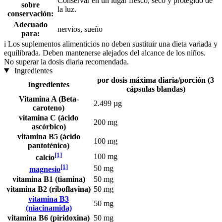
Conservar en un lugar fresco, seco y protegido de
sobre
la luz.
conservación:
Adecuado
nervios, sueño
para:
i
Los suplementos alimenticios no deben sustituir una dieta variada y
equilibrada. Deben mantenerse alejados del alcance de los niños.
No superar la dosis diaria recomendada.
Ingredientes
por dosis máxima diaria/porción (3
Ingredientes
cápsulas blandas)
Vitamina A (Beta-
2.499 µg
caroteno)
vitamina C (ácido
200 mg
ascórbico)
vitamina B5 (ácido
100 mg
pantoténico)
[1]
100 mg
calcio
[1]
50 mg
magnesio
vitamina B1 (tiamina)
50 mg
vitamina B2 (riboflavina)
50 mg
vitamina B3
50 mg
(niacinamida)
vitamina B6 (piridoxina)
50 mg