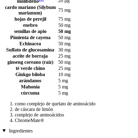
20 µg
molibdeno
cardo mariano (Silybum
75 mg
marianum)
hojas de perejil
75 mg
enebro
50 mg
semillas de apio
50 mg
Pimienta de cayena
50 mg
Echinacea
50 mg
Sulfato de glucosamina
30 mg
aceite de borraja
25 mg
ginseng coreano (raíz)
50 mg
té verde chino
25 mg
Ginkgo biloba
10 mg
arándanos
5 mg
Mahonia
5 mg
cúrcuma
5 mg
como complejo de quelato de aminoácido
de cáscara de limón
complejo de aminoácidos
ChromeMate®
Ingredientes