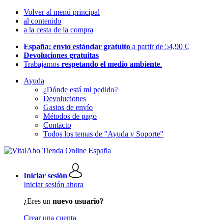
Volver al menú principal
al contenido
a la cesta de la compra
España: envío estándar gratuito
a partir de 54,90 €
Devoluciones gratuitas
Trabajamos
respetando el medio ambiente
.
Ayuda
¿Dónde está mi pedido?
Devoluciones
Gastos de envío
Métodos de pago
Contacto
Todos los temas de "Ayuda y Soporte"
Iniciar sesión
Iniciar sesión ahora
¿Eres un
nuevo usuario?
Crear una cuenta