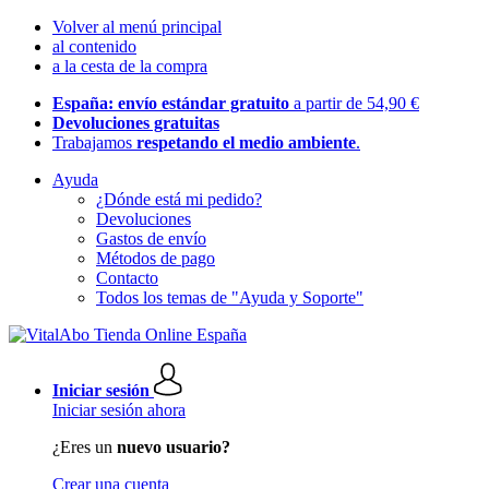
Volver al menú principal
al contenido
a la cesta de la compra
España: envío estándar gratuito
a partir de 54,90 €
Devoluciones gratuitas
Trabajamos
respetando el medio ambiente
.
Ayuda
¿Dónde está mi pedido?
Devoluciones
Gastos de envío
Métodos de pago
Contacto
Todos los temas de "Ayuda y Soporte"
Iniciar sesión
Iniciar sesión ahora
¿Eres un
nuevo usuario?
Crear una cuenta