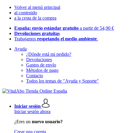
Volver al menú principal
al contenido
a la cesta de la compra
España: envío estándar gratuito
a partir de 54,90 €
Devoluciones gratuitas
Trabajamos
respetando el medio ambiente
.
Ayuda
¿Dónde está mi pedido?
Devoluciones
Gastos de envío
Métodos de pago
Contacto
Todos los temas de "Ayuda y Soporte"
Iniciar sesión
Iniciar sesión ahora
¿Eres un
nuevo usuario?
Crear una cuenta