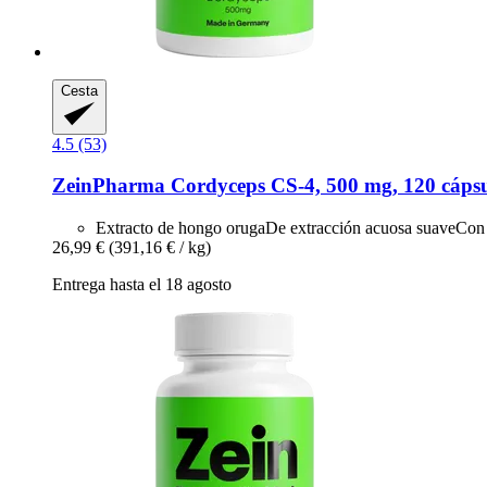
Cesta
4.5 (53)
ZeinPharma
Cordyceps CS-​4, 500 mg, 120 cáps
Extracto de hongo orugaDe extracción acuosa suaveCon 
26,99 €
(391,16 € / kg)
Entrega hasta el 18 agosto