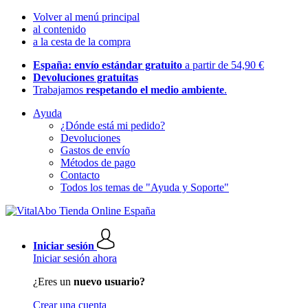
Volver al menú principal
al contenido
a la cesta de la compra
España: envío estándar gratuito
a partir de 54,90 €
Devoluciones gratuitas
Trabajamos
respetando el medio ambiente
.
Ayuda
¿Dónde está mi pedido?
Devoluciones
Gastos de envío
Métodos de pago
Contacto
Todos los temas de "Ayuda y Soporte"
Iniciar sesión
Iniciar sesión ahora
¿Eres un
nuevo usuario?
Crear una cuenta