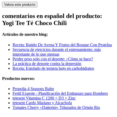
Valora este producto
comentarios en español del producto:
Yogi Tee Té Choco Chili
Artículos de nuestro blog:
Receta: Batido De Avena Y Frutos del Bosque Con Proteína
Secuencia de ejercicios durante el entrenamiento: más
importante de lo que piensas
Perder peso solo con el deporte: ¿Cómo se hace?
La práctica de deporte contra la depresión
Receta: Estofado de ternera bajo en carbohidratos
Productos nuevos:
Propolia 4 Seasons Balm
Fertil Experte - Planificación del Embarazo para Hombres
tetesept Vitamina C 1200 + D3 + Zinc
tetesept Cardo Mariano y Alcachofa
Tomates Cherry «Datterini» Triturados de Origin Bio