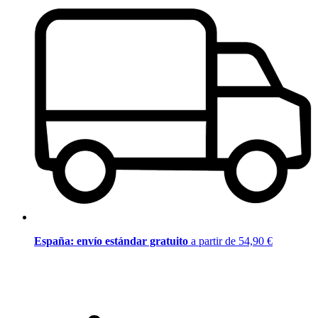
España: envío estándar gratuito
a partir de 54,90 €