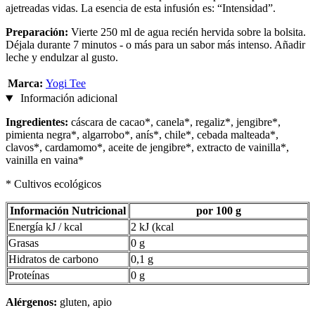
ajetreadas vidas. La esencia de esta infusión es: “Intensidad”.
Preparación:
Vierte 250 ml de agua recién hervida sobre la bolsita.
Déjala durante 7 minutos - o más para un sabor más intenso. Añadir
leche y endulzar al gusto.
Marca:
Yogi Tee
Información adicional
Ingredientes:
cáscara de cacao*, canela*, regaliz*, jengibre*,
pimienta negra*, algarrobo*, anís*, chile*, cebada malteada*,
clavos*, cardamomo*, aceite de jengibre*, extracto de vainilla*,
vainilla en vaina*
* Cultivos ecológicos
Información Nutricional
por 100 g
Energía kJ / kcal
2 kJ (kcal
Grasas
0 g
Hidratos de carbono
0,1 g
Proteínas
0 g
Alérgenos:
gluten, apio