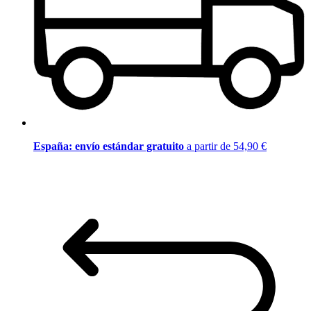
España: envío estándar gratuito
a partir de 54,90 €