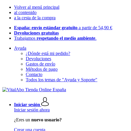
Volver al menú principal
al contenido
a la cesta de la compra
España: envío estándar gratuito
a partir de 54,90 €
Devoluciones gratuitas
Trabajamos
respetando el medio ambiente
.
Ayuda
¿Dónde está mi pedido?
Devoluciones
Gastos de envío
Métodos de pago
Contacto
Todos los temas de "Ayuda y Soporte"
Iniciar sesión
Iniciar sesión ahora
¿Eres un
nuevo usuario?
Crear una cuenta