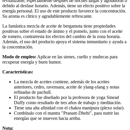
revitalizante, especialmente después de noches largas y agotadoras o
debido al desfase horario. Además, tiene un efecto positivo sobre la
energía personal. El uso de este producto favorece la concentración.
Su aroma es cítrico y agradablemente refrescante.
La fantástica mezcla de aceite de bergamota tiene propiedades
positivas sobre el estado de ánimo y el pomelo, junto con el aceite
de romero, contrarresta los efectos del cambio de la zona horaria.
Además, el uso del producto apoya el sistema inmunitario y ayuda a
la concentración.
Modo de empleo:
Aplicar en las sienes, cuello y muñecas para
recuperar energía y buen humor.
Características:
La mezcla de aceites contiene, además de los aceites
anteriores, cedro, ravensara, aceite de ylang-ylang y notas
refinadas de pachulí.
El producto fue diseñado por la profesora de yoga Sinead
Duffy como resultado de tres años de trabajo y meditación.
Tiene una alta afinidad con el chakra manipura (plexo solar).
Combínalo con el mantra "Pranam Dhehi", para nutrir las
energías que se mueven hacia arriba.
Nota: