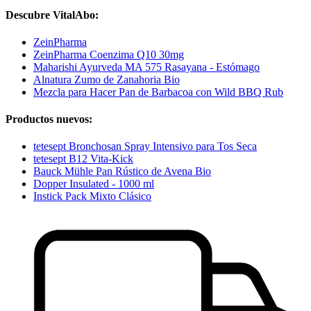
Descubre VitalAbo:
ZeinPharma
ZeinPharma Coenzima Q10 30mg
Maharishi Ayurveda MA 575 Rasayana - Estómago
Alnatura Zumo de Zanahoria Bio
Mezcla para Hacer Pan de Barbacoa con Wild BBQ Rub
Productos nuevos:
tetesept Bronchosan Spray Intensivo para Tos Seca
tetesept B12 Vita-Kick
Bauck Mühle Pan Rústico de Avena Bio
Dopper Insulated - 1000 ml
Instick Pack Mixto Clásico