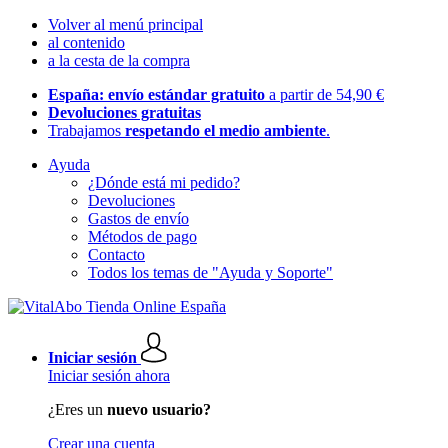
Volver al menú principal
al contenido
a la cesta de la compra
España: envío estándar gratuito
a partir de 54,90 €
Devoluciones gratuitas
Trabajamos
respetando el medio ambiente
.
Ayuda
¿Dónde está mi pedido?
Devoluciones
Gastos de envío
Métodos de pago
Contacto
Todos los temas de "Ayuda y Soporte"
Iniciar sesión
Iniciar sesión ahora
¿Eres un
nuevo usuario?
Crear una cuenta