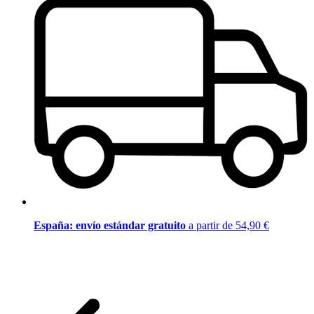
España: envío estándar gratuito
a partir de 54,90 €