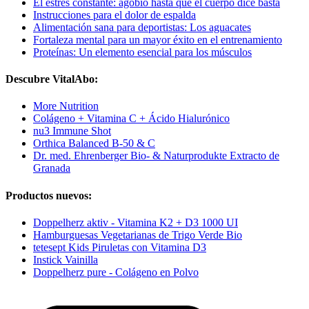
El estrés constante: agobio hasta que el cuerpo dice basta
Instrucciones para el dolor de espalda
Alimentación sana para deportistas: Los aguacates
Fortaleza mental para un mayor éxito en el entrenamiento
Proteínas: Un elemento esencial para los músculos
Descubre VitalAbo:
More Nutrition
Colágeno + Vitamina C + Ácido Hialurónico
nu3 Immune Shot
Orthica Balanced B-50 & C
Dr. med. Ehrenberger Bio- & Naturprodukte Extracto de
Granada
Productos nuevos:
Doppelherz aktiv - Vitamina K2 + D3 1000 UI
Hamburguesas Vegetarianas de Trigo Verde Bio
tetesept Kids Piruletas con Vitamina D3
Instick Vainilla
Doppelherz pure - Colágeno en Polvo