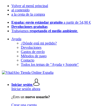
Volver al menú principal
al contenido
a la cesta de la compra
España: envío estándar gratuito
a partir de 54,90 €
Devoluciones gratuitas
Trabajamos
respetando el medio ambiente
.
Ayuda
¿Dónde está mi pedido?
Devoluciones
Gastos de envío
Métodos de pago
Contacto
Todos los temas de "Ayuda y Soporte"
Iniciar sesión
Iniciar sesión ahora
¿Eres un
nuevo usuario?
Crear una cuenta