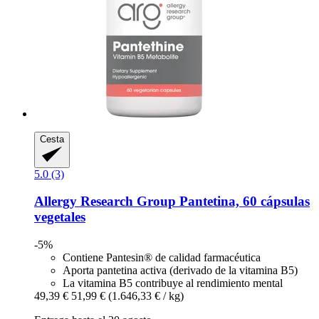
Cesta
5.0 (3)
Allergy Research Group
Pantetina, 60 cápsulas
vegetales
-5%
Contiene Pantesin® de calidad farmacéutica
Aporta pantetina activa (derivado de la vitamina B5)
La vitamina B5 contribuye al rendimiento mental
49,39 €
51,99 €
(1.646,33 € / kg)