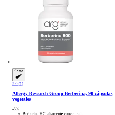
Cesta
5.0 (1)
Allergy Research Group
Berberina, 90 cápsulas
vegetales
-5%
Berberina HCl altamente concentrada.