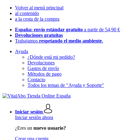
Volver al menú principal
al contenido
a la cesta de la compra
España: envío estándar gratuito
a partir de 54,90 €
Devoluciones gratuitas
Trabajamos
respetando el medio ambiente
.
Ayuda
¿Dónde está mi pedido?
Devoluciones
Gastos de envío
Métodos de pago
Contacto
Todos los temas de "Ayuda y Soporte"
Iniciar sesión
Iniciar sesión ahora
¿Eres un
nuevo usuario?
Crear una cuenta