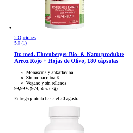
2 Opciones
5.0 (1)
Dr. med. Ehrenberger Bio- & Naturprodukte
Arroz Rojo + Hojas de Olivo, 180 cápsulas
Monascina y ankaflavina
Sin monacolina K
Vegano y sin rellenos
99,99 €
(974,56 € / kg)
Entrega gratuita hasta el 20 agosto