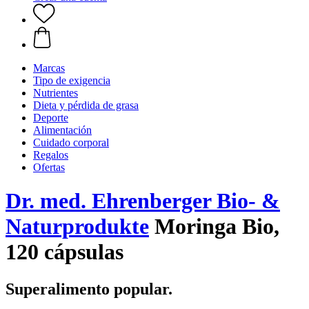
Marcas
Tipo de exigencia
Nutrientes
Dieta y pérdida de grasa
Deporte
Alimentación
Cuidado corporal
Regalos
Ofertas
Dr. med. Ehrenberger Bio- &
Naturprodukte
Moringa Bio,
120 cápsulas
Superalimento popular.