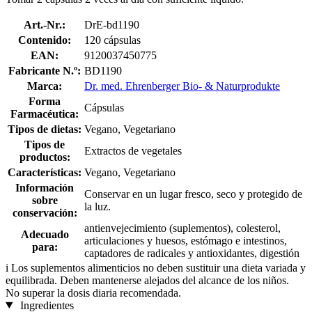
Art.-Nr.:
DrE-bd1190
Contenido:
120 cápsulas
EAN:
9120037450775
Fabricante N.º:
BD1190
Marca:
Dr. med. Ehrenberger Bio- & Naturprodukte
Forma
Cápsulas
Farmacéutica:
Tipos de dietas:
Vegano, Vegetariano
Tipos de
Extractos de vegetales
productos:
Características:
Vegano, Vegetariano
Información
Conservar en un lugar fresco, seco y protegido de
sobre
la luz.
conservación:
antienvejecimiento (suplementos), colesterol,
Adecuado
articulaciones y huesos, estómago e intestinos,
para:
captadores de radicales y antioxidantes, digestión
i
Los suplementos alimenticios no deben sustituir una dieta variada y
equilibrada. Deben mantenerse alejados del alcance de los niños.
No superar la dosis diaria recomendada.
Ingredientes