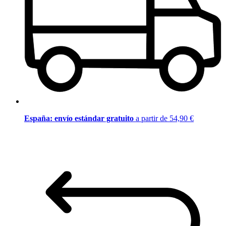
España: envío estándar gratuito
a partir de 54,90 €