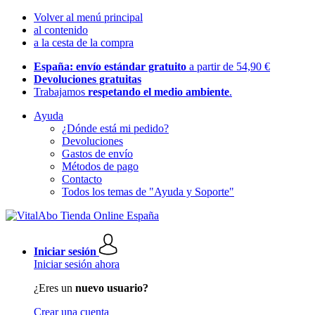
Volver al menú principal
al contenido
a la cesta de la compra
España: envío estándar gratuito
a partir de 54,90 €
Devoluciones gratuitas
Trabajamos
respetando el medio ambiente
.
Ayuda
¿Dónde está mi pedido?
Devoluciones
Gastos de envío
Métodos de pago
Contacto
Todos los temas de "Ayuda y Soporte"
Iniciar sesión
Iniciar sesión ahora
¿Eres un
nuevo usuario?
Crear una cuenta