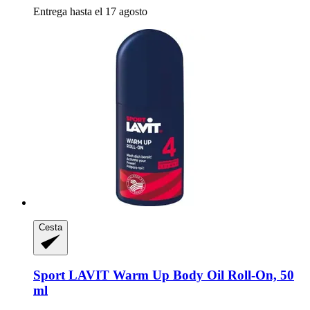
Entrega hasta el 17 agosto
Cesta
Sport LAVIT
Warm Up Body Oil Roll-​On, 50
ml