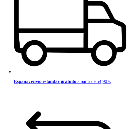
España: envío estándar gratuito
a partir de 54,90 €