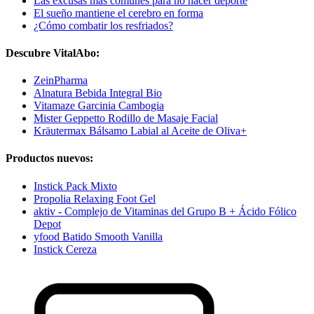
Las excusas más comunes para no hacer deporte
El sueño mantiene el cerebro en forma
¿Cómo combatir los resfriados?
Descubre VitalAbo:
ZeinPharma
Alnatura Bebida Integral Bio
Vitamaze Garcinia Cambogia
Mister Geppetto Rodillo de Masaje Facial
Kräutermax Bálsamo Labial al Aceite de Oliva+
Productos nuevos:
Instick Pack Mixto
Propolia Relaxing Foot Gel
aktiv - Complejo de Vitaminas del Grupo B + Ácido Fólico
Depot
yfood Batido Smooth Vanilla
Instick Cereza