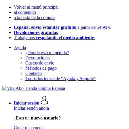
Volver al menú principal
al contenido
a la cesta de la compra
España: envío estándar gratuito
a partir de 54,90 €
Devoluciones gratuitas
Trabajamos
respetando el medio ambiente
.
Ayuda
¿Dónde está mi pedido?
Devoluciones
Gastos de envío
Métodos de pago
Contacto
Todos los temas de "Ayuda y Soporte"
Iniciar sesión
Iniciar sesión ahora
¿Eres un
nuevo usuario?
Crear una cuenta