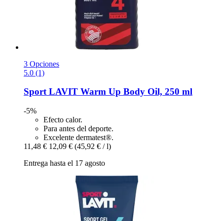
3 Opciones
5.0 (1)
Sport LAVIT
Warm Up Body Oil, 250 ml
-5%
Efecto calor.
Para antes del deporte.
Excelente dermatest®.
11,48 €
12,09 €
(45,92 € / l)
Entrega hasta el 17 agosto