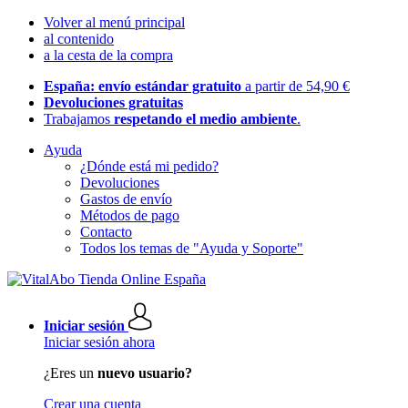
Volver al menú principal
al contenido
a la cesta de la compra
España: envío estándar gratuito
a partir de 54,90 €
Devoluciones gratuitas
Trabajamos
respetando el medio ambiente
.
Ayuda
¿Dónde está mi pedido?
Devoluciones
Gastos de envío
Métodos de pago
Contacto
Todos los temas de "Ayuda y Soporte"
Iniciar sesión
Iniciar sesión ahora
¿Eres un
nuevo usuario?
Crear una cuenta