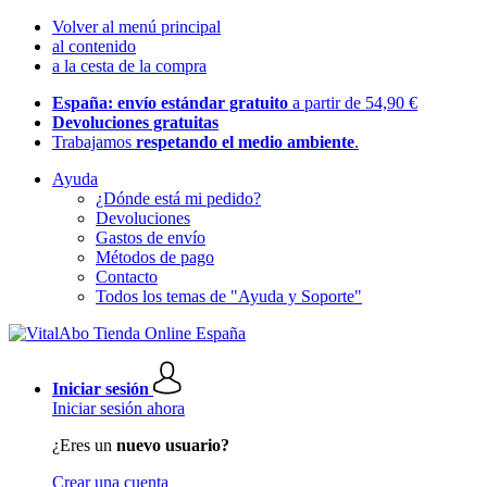
Volver al menú principal
al contenido
a la cesta de la compra
España: envío estándar gratuito
a partir de 54,90 €
Devoluciones gratuitas
Trabajamos
respetando el medio ambiente
.
Ayuda
¿Dónde está mi pedido?
Devoluciones
Gastos de envío
Métodos de pago
Contacto
Todos los temas de "Ayuda y Soporte"
Iniciar sesión
Iniciar sesión ahora
¿Eres un
nuevo usuario?
Crear una cuenta