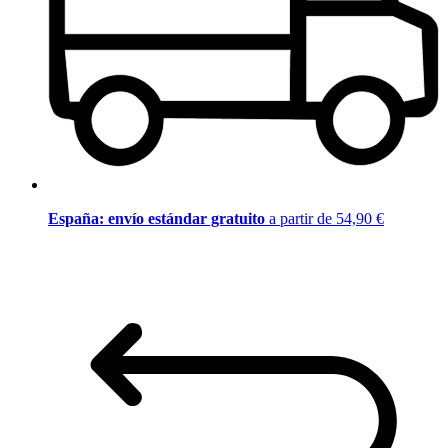
España: envío estándar gratuito
a partir de 54,90 €