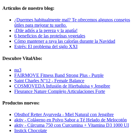
Artículos de nuestro blog:
¿Duermes habitualmente mal? Te ofrecemos algunos consejos
útiles para mejorar tu sueño.
¡Dile adiós a la pereza y la apatía!
6 beneficios de las proteínas vegetales
Cómo mantener a raya las calorías durante la Navidad
Estrés: El problema del siglo XXI
Descubre VitalAbo:
nu3
FAIRMOVE Fitness Band Strong Plus - Purple
Saint Charles N°12 - Female Balance
COSMOVEDA Infusión de Hierbaluisa y Jengibre
Fleurance Nature Complejo Articulaciones Forte
Productos nuevos:
Obsthof Retter Ayurveda - Miel Natural con Jengibre
aktiv - Colágeno en Polvo Sabor a Té Helado de Melocotón
aktiv - Cúrcuma 750 con Curcumina + Vitamina D3 1000 UI
Instick Chocolate