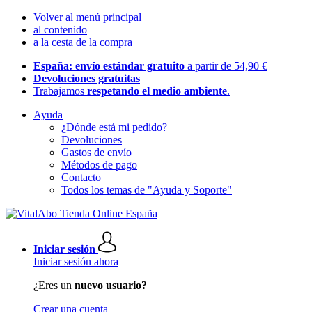
Volver al menú principal
al contenido
a la cesta de la compra
España: envío estándar gratuito
a partir de 54,90 €
Devoluciones gratuitas
Trabajamos
respetando el medio ambiente
.
Ayuda
¿Dónde está mi pedido?
Devoluciones
Gastos de envío
Métodos de pago
Contacto
Todos los temas de "Ayuda y Soporte"
Iniciar sesión
Iniciar sesión ahora
¿Eres un
nuevo usuario?
Crear una cuenta