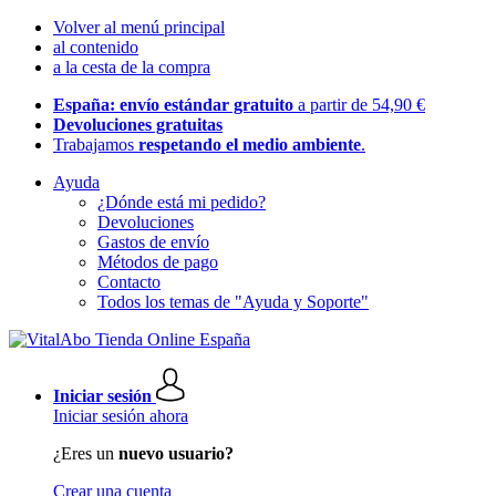
Volver al menú principal
al contenido
a la cesta de la compra
España: envío estándar gratuito
a partir de 54,90 €
Devoluciones gratuitas
Trabajamos
respetando el medio ambiente
.
Ayuda
¿Dónde está mi pedido?
Devoluciones
Gastos de envío
Métodos de pago
Contacto
Todos los temas de "Ayuda y Soporte"
Iniciar sesión
Iniciar sesión ahora
¿Eres un
nuevo usuario?
Crear una cuenta