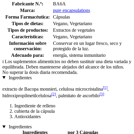
Fabricante N.º:
BA6A
Marca:
pure encapsulations
Forma Farmacéutica:
Cápsulas
Tipos de dietas:
Vegano, Vegetariano
Tipos de productos:
Extractos de vegetales
Características:
Vegano, Vegetariano
Información sobre
Conservar en un lugar fresco, seco y
conservación:
protegido de la luz.
Adecuado para:
energía, sistema inmunitario
i
Los suplementos alimenticios no deben sustituir una dieta variada y
equilibrada. Deben mantenerse alejados del alcance de los niños.
No superar la dosis diaria recomendada.
Ingredientes
[1]
extracto de Bacopa monnieri, celulosa microcristalina
,
[2]
[3]
hidroxipropilmetilcelulosa
, palmitato de ascorbilo
Ingrediente de relleno
cubierta de la cápsula
Antioxidantes
Ingredientes
Ingredientes
por 3 Cápsulas