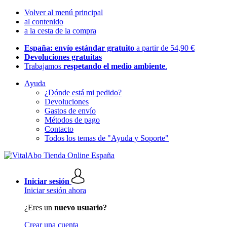
Volver al menú principal
al contenido
a la cesta de la compra
España: envío estándar gratuito
a partir de 54,90 €
Devoluciones gratuitas
Trabajamos
respetando el medio ambiente
.
Ayuda
¿Dónde está mi pedido?
Devoluciones
Gastos de envío
Métodos de pago
Contacto
Todos los temas de "Ayuda y Soporte"
Iniciar sesión
Iniciar sesión ahora
¿Eres un
nuevo usuario?
Crear una cuenta