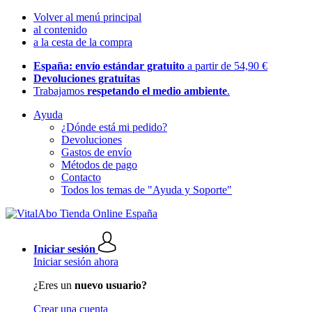
Volver al menú principal
al contenido
a la cesta de la compra
España: envío estándar gratuito
a partir de 54,90 €
Devoluciones gratuitas
Trabajamos
respetando el medio ambiente
.
Ayuda
¿Dónde está mi pedido?
Devoluciones
Gastos de envío
Métodos de pago
Contacto
Todos los temas de "Ayuda y Soporte"
Iniciar sesión
Iniciar sesión ahora
¿Eres un
nuevo usuario?
Crear una cuenta