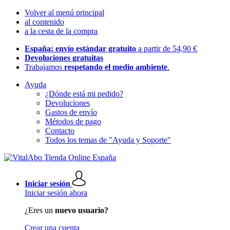
Volver al menú principal
al contenido
a la cesta de la compra
España: envío estándar gratuito
a partir de 54,90 €
Devoluciones gratuitas
Trabajamos
respetando el medio ambiente
.
Ayuda
¿Dónde está mi pedido?
Devoluciones
Gastos de envío
Métodos de pago
Contacto
Todos los temas de "Ayuda y Soporte"
Iniciar sesión
Iniciar sesión ahora
¿Eres un
nuevo usuario?
Crear una cuenta