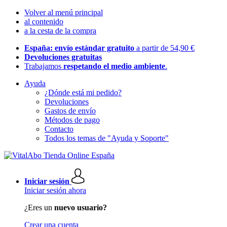
Volver al menú principal
al contenido
a la cesta de la compra
España: envío estándar gratuito
a partir de 54,90 €
Devoluciones gratuitas
Trabajamos
respetando el medio ambiente
.
Ayuda
¿Dónde está mi pedido?
Devoluciones
Gastos de envío
Métodos de pago
Contacto
Todos los temas de "Ayuda y Soporte"
Iniciar sesión
Iniciar sesión ahora
¿Eres un
nuevo usuario?
Crear una cuenta