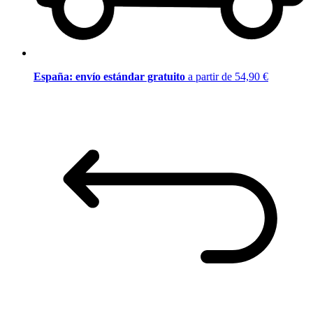
España: envío estándar gratuito
a partir de 54,90 €