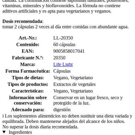
calidad. La combinación contiene saponinas naturales, polifenoles,
vitaminas, minerales y bioflavonoides. La fórmula no contiene
aditivos artificiales y es apta para vegetarianos y veganos.
Dosis recomendada
:
tomar 2 cápsulas 2 veces al día entre comidas con abundante agua.
Art.-Nr.:
LL-20350
Contenido:
60 cápsulas
EAN:
9005858017041
Fabricante N.º:
20350
Marca:
Life Light
Forma Farmacéutica:
Cápsulas
Tipos de dietas:
Vegano, Vegetariano
Tipos de productos:
Extractos de vegetales
Características:
Vegano, Vegetariano
Información sobre
Conservar en un lugar fresco, seco y
conservación:
protegido de la luz.
Adecuado para:
digestión
i
Los suplementos alimenticios no deben sustituir una dieta variada y
equilibrada. Deben mantenerse alejados del alcance de los niños.
No superar la dosis diaria recomendada.
Ingredientes