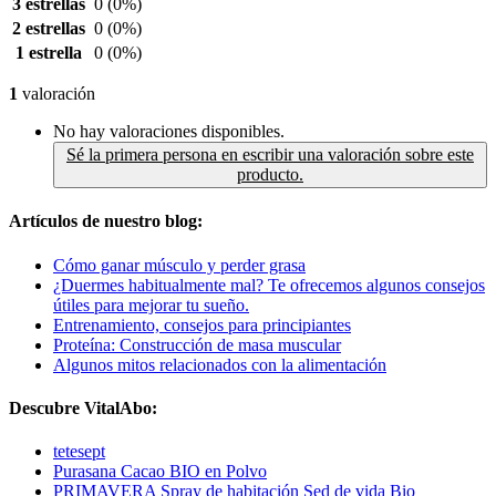
3 estrellas
0
(0%)
2 estrellas
0
(0%)
1 estrella
0
(0%)
1
valoración
No hay valoraciones disponibles.
Sé la primera persona en escribir una valoración sobre este
producto.
Artículos de nuestro blog:
Cómo ganar músculo y perder grasa
¿Duermes habitualmente mal? Te ofrecemos algunos consejos
útiles para mejorar tu sueño.
Entrenamiento, consejos para principiantes
Proteína: Construcción de masa muscular
Algunos mitos relacionados con la alimentación
Descubre VitalAbo:
tetesept
Purasana Cacao BIO en Polvo
PRIMAVERA Spray de habitación Sed de vida Bio