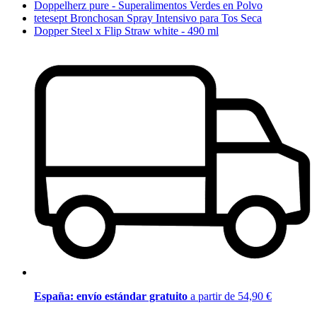
Doppelherz pure - Superalimentos Verdes en Polvo
tetesept Bronchosan Spray Intensivo para Tos Seca
Dopper Steel x Flip Straw white - 490 ml
España: envío estándar gratuito
a partir de 54,90 €