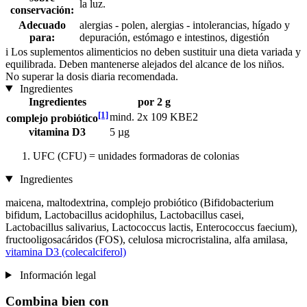
la luz.
conservación:
Adecuado
alergias - polen, alergias - intolerancias, hígado y
para:
depuración, estómago e intestinos, digestión
i
Los suplementos alimenticios no deben sustituir una dieta variada y
equilibrada. Deben mantenerse alejados del alcance de los niños.
No superar la dosis diaria recomendada.
Ingredientes
Ingredientes
por 2 g
[1]
mind. 2x 109 KBE2
complejo probiótico
vitamina D3
5 µg
UFC (CFU) = unidades formadoras de colonias
Ingredientes
maicena, maltodextrina, complejo probiótico (Bifidobacterium
bifidum, Lactobacillus acidophilus, Lactobacillus casei,
Lactobacillus salivarius, Lactococcus lactis, Enterococcus faecium),
fructooligosacáridos (FOS), celulosa microcristalina, alfa amilasa,
vitamina D3 (colecalciferol)
Información legal
Combina bien con