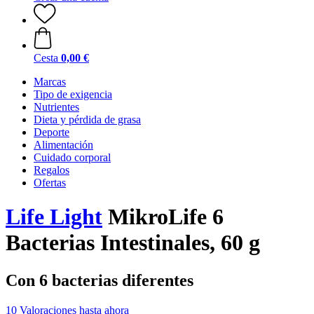
Cesta
0,00 €
Marcas
Tipo de exigencia
Nutrientes
Dieta y pérdida de grasa
Deporte
Alimentación
Cuidado corporal
Regalos
Ofertas
Life Light
MikroLife 6
Bacterias Intestinales, 60 g
Con 6 bacterias diferentes
10 Valoraciones hasta ahora