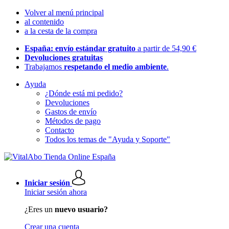
Volver al menú principal
al contenido
a la cesta de la compra
España: envío estándar gratuito
a partir de 54,90 €
Devoluciones gratuitas
Trabajamos
respetando el medio ambiente
.
Ayuda
¿Dónde está mi pedido?
Devoluciones
Gastos de envío
Métodos de pago
Contacto
Todos los temas de "Ayuda y Soporte"
Iniciar sesión
Iniciar sesión ahora
¿Eres un
nuevo usuario?
Crear una cuenta