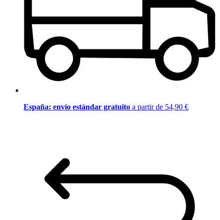
España: envío estándar gratuito
a partir de 54,90 €