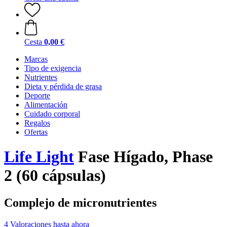
Cesta
0,00 €
Marcas
Tipo de exigencia
Nutrientes
Dieta y pérdida de grasa
Deporte
Alimentación
Cuidado corporal
Regalos
Ofertas
Life Light
Fase Hígado, Phase
2 (60 cápsulas)
Complejo de micronutrientes
4 Valoraciones hasta ahora