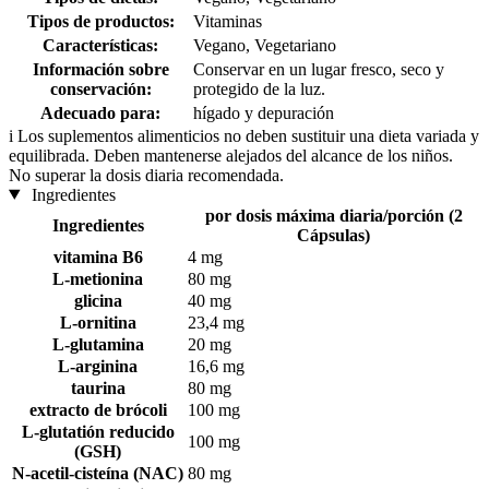
Tipos de productos:
Vitaminas
Características:
Vegano, Vegetariano
Información sobre
Conservar en un lugar fresco, seco y
conservación:
protegido de la luz.
Adecuado para:
hígado y depuración
i
Los suplementos alimenticios no deben sustituir una dieta variada y
equilibrada. Deben mantenerse alejados del alcance de los niños.
No superar la dosis diaria recomendada.
Ingredientes
por dosis máxima diaria/porción (2
Ingredientes
Cápsulas)
vitamina B6
4 mg
L-metionina
80 mg
glicina
40 mg
L-ornitina
23,4 mg
L-glutamina
20 mg
L-arginina
16,6 mg
taurina
80 mg
extracto de brócoli
100 mg
L-glutatión reducido
100 mg
(GSH)
N-acetil-cisteína (NAC)
80 mg