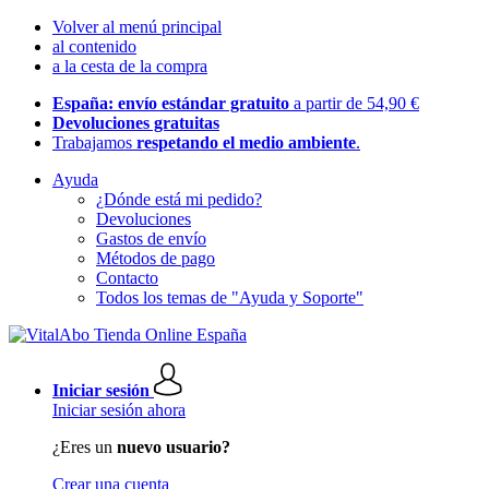
Volver al menú principal
al contenido
a la cesta de la compra
España: envío estándar gratuito
a partir de 54,90 €
Devoluciones gratuitas
Trabajamos
respetando el medio ambiente
.
Ayuda
¿Dónde está mi pedido?
Devoluciones
Gastos de envío
Métodos de pago
Contacto
Todos los temas de "Ayuda y Soporte"
Iniciar sesión
Iniciar sesión ahora
¿Eres un
nuevo usuario?
Crear una cuenta