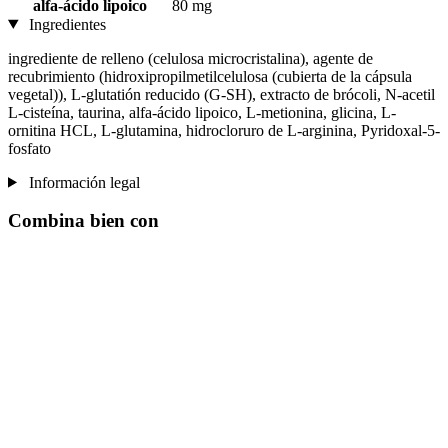
alfa-ácido lipoico
80 mg
Ingredientes
ingrediente de relleno (celulosa microcristalina), agente de
recubrimiento (hidroxipropilmetilcelulosa (cubierta de la cápsula
vegetal)), L-glutatión reducido (G-SH), extracto de brócoli, N-acetil
L-cisteína, taurina, alfa-ácido lipoico, L-metionina, glicina, L-
ornitina HCL, L-glutamina, hidrocloruro de L-arginina, Pyridoxal-5-
fosfato
Información legal
Combina bien con