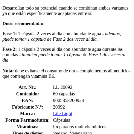
Desarrollan todo su potencial cuando se combinan ambas variantes,
ya que están específicamente adaptadas entre sí.
Dosis recomendada:
Fase 1:
1 cápsula 2 veces al día con abundante agua -
además,
puede tomar 1 cápsula de Fase 2 dos veces al día.
Fase 2:
1 cápsula 2 veces al día con abundante agua durante las
comidas -
también puede tomar 1 cápsula
de
Fase 1 dos veces al
día
.
Nota:
debe evitarse el consumo de otros complementos alimenticios
que contengan vitamina B6.
Art.-Nr.:
LL-20092
Contenido:
60 cápsulas
EAN:
9005858200924
Fabricante N.º:
20092
Marca:
Life Light
Forma Farmacéutica:
Cápsulas
Vitaminas:
Preparados multivitamínicos
Tipos de dietas:
Vegano, Vegetariano