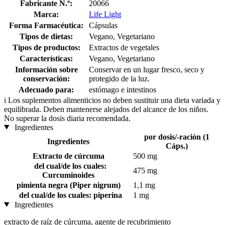
Fabricante N.º:
20066
Marca:
Life Light
Forma Farmacéutica:
Cápsulas
Tipos de dietas:
Vegano, Vegetariano
Tipos de productos:
Extractos de vegetales
Características:
Vegano, Vegetariano
Información sobre
Conservar en un lugar fresco, seco y
conservación:
protegido de la luz.
Adecuado para:
estómago e intestinos
i
Los suplementos alimenticios no deben sustituir una dieta variada y
equilibrada. Deben mantenerse alejados del alcance de los niños.
No superar la dosis diaria recomendada.
Ingredientes
por dosis/-ración (1
Ingredientes
Cáps.)
Extracto de cúrcuma
500 mg
del cual/de los cuales:
475 mg
Curcuminoides
pimienta negra (Piper nigrum)
1,1 mg
del cual/de los cuales: piperina
1 mg
Ingredientes
extracto de raíz de cúrcuma, agente de recubrimiento