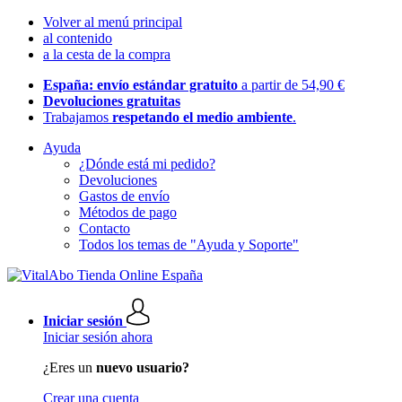
Volver al menú principal
al contenido
a la cesta de la compra
España: envío estándar gratuito
a partir de 54,90 €
Devoluciones gratuitas
Trabajamos
respetando el medio ambiente
.
Ayuda
¿Dónde está mi pedido?
Devoluciones
Gastos de envío
Métodos de pago
Contacto
Todos los temas de "Ayuda y Soporte"
Iniciar sesión
Iniciar sesión ahora
¿Eres un
nuevo usuario?
Crear una cuenta