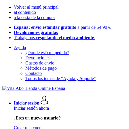
Volver al menú principal
al contenido
a la cesta de la compra
España: envío estándar gratuito
a partir de 54,90 €
Devoluciones gratuitas
Trabajamos
respetando el medio ambiente
.
Ayuda
¿Dónde está mi pedido?
Devoluciones
Gastos de envío
Métodos de pago
Contacto
Todos los temas de "Ayuda y Soporte"
Iniciar sesión
Iniciar sesión ahora
¿Eres un
nuevo usuario?
Crear una cuenta