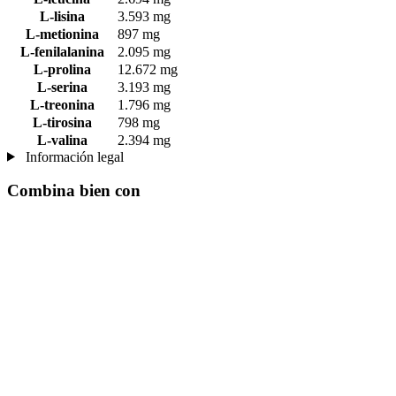
L-lisina
3.593 mg
L-metionina
897 mg
L-fenilalanina
2.095 mg
L-prolina
12.672 mg
L-serina
3.193 mg
L-treonina
1.796 mg
L-tirosina
798 mg
L-valina
2.394 mg
Información legal
Combina bien con