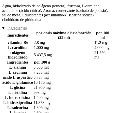
Agua, hidrolizado de colágeno (ternera), fructosa, L-carnitina,
acidulante (ácido cítrico), Aroma, conservante (sorbato de potasio),
sal de mesa, Edulcorantes (acesulfamo-k, sacarina sódica),
clorhidrato de piridoxina
Ingredientes
por dosis máxima diaria/porción
por 100
Ingredientes
(25 ml)
ml
vitamina B6
2,8 mg
11,2 mg
L-carnitina
1.000 mg
4.000 mg
colágeno
21.750
5.437,5 mg
hidrolizado
mg
Ingredientes
por 100 g
L-alanina
8.580 mg
L-arginina
7.283 mg
ácido L-aspártico
5.787 mg
ácido L-glutámico
10.176 mg
L-glicina
21.950 mg
L-histidina
998 mg
L-hidroxilisina
1.596 mg
L-hidroxiprolina
11.873 mg
L-isoleucina
1.396 mg
L-leucina
2.694 mg