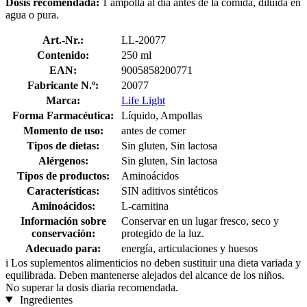
Dosis recomendada:
1 ampolla al día antes de la comida, diluida en
agua o pura.
Art.-Nr.:
LL-20077
Contenido:
250 ml
EAN:
9005858200771
Fabricante N.º:
20077
Marca:
Life Light
Forma Farmacéutica:
Líquido, Ampollas
Momento de uso:
antes de comer
Tipos de dietas:
Sin gluten, Sin lactosa
Alérgenos:
Sin gluten, Sin lactosa
Tipos de productos:
Aminoácidos
Características:
SIN aditivos sintéticos
Aminoácidos:
L-carnitina
Información sobre
Conservar en un lugar fresco, seco y
conservación:
protegido de la luz.
Adecuado para:
energía, articulaciones y huesos
i
Los suplementos alimenticios no deben sustituir una dieta variada y
equilibrada. Deben mantenerse alejados del alcance de los niños.
No superar la dosis diaria recomendada.
Ingredientes