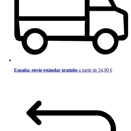
España: envío estándar gratuito
a partir de 54,90 €