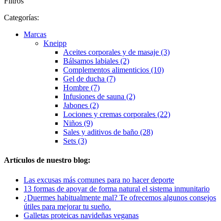
Filtros
Categorías:
Marcas
Kneipp
Aceites corporales y de masaje (3)
Bálsamos labiales (2)
Complementos alimenticios (10)
Gel de ducha (7)
Hombre (7)
Infusiones de sauna (2)
Jabones (2)
Lociones y cremas corporales (22)
Niños (9)
Sales y aditivos de baño (28)
Sets (3)
Artículos de nuestro blog:
Las excusas más comunes para no hacer deporte
13 formas de apoyar de forma natural el sistema inmunitario
¿Duermes habitualmente mal? Te ofrecemos algunos consejos
útiles para mejorar tu sueño.
Galletas proteicas navideñas veganas