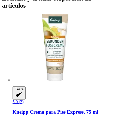
artículos
Cesta
5.0 (2)
Kneipp
Crema para Pies Express, 75 ml