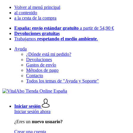
Volver al menú principal
al contenido
a la cesta de la compra
España: envío estándar gratuito
a partir de 54,90 €
Devoluciones gratuitas
Trabajamos
respetando el medio ambiente
.
Ayuda
¿Dónde está mi pedido?
Devoluciones
Gastos de envío
Métodos de pago
Contacto
Todos los temas de "Ayuda y Soporte"
Iniciar sesión
Iniciar sesión ahora
¿Eres un
nuevo usuario?
Crear una cuenta