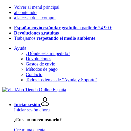
Volver al menú principal
al contenido
a la cesta de la compra
España: envío estándar gratuito
a partir de 54,90 €
Devoluciones gratuitas
Trabajamos
respetando el medio ambiente
.
Ayuda
¿Dónde está mi pedido?
Devoluciones
Gastos de envío
Métodos de pago
Contacto
Todos los temas de "Ayuda y Soporte"
Iniciar sesión
Iniciar sesión ahora
¿Eres un
nuevo usuario?
Crear una cuenta