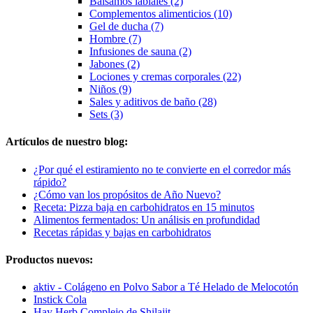
Bálsamos labiales (2)
Complementos alimenticios (10)
Gel de ducha (7)
Hombre (7)
Infusiones de sauna (2)
Jabones (2)
Lociones y cremas corporales (22)
Niños (9)
Sales y aditivos de baño (28)
Sets (3)
Artículos de nuestro blog:
¿Por qué el estiramiento no te convierte en el corredor más
rápido?
¿Cómo van los propósitos de Año Nuevo?
Receta: Pizza baja en carbohidratos en 15 minutos
Alimentos fermentados: Un análisis en profundidad
Recetas rápidas y bajas en carbohidratos
Productos nuevos:
aktiv - Colágeno en Polvo Sabor a Té Helado de Melocotón
Instick Cola
Hay Herb Complejo de Shilajit