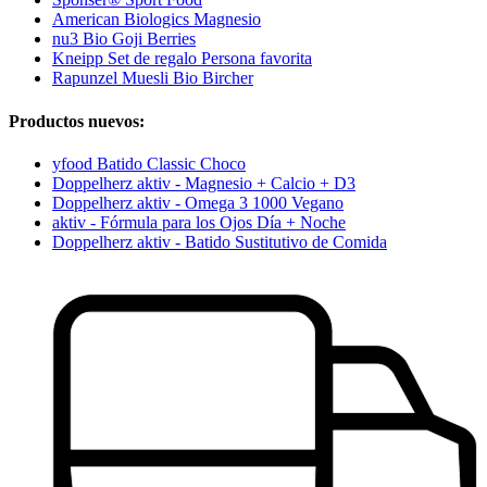
American Biologics Magnesio
nu3 Bio Goji Berries
Kneipp Set de regalo Persona favorita
Rapunzel Muesli Bio Bircher
Productos nuevos:
yfood Batido Classic Choco
Doppelherz aktiv - Magnesio + Calcio + D3
Doppelherz aktiv - Omega 3 1000 Vegano
aktiv - Fórmula para los Ojos Día + Noche
Doppelherz aktiv - Batido Sustitutivo de Comida