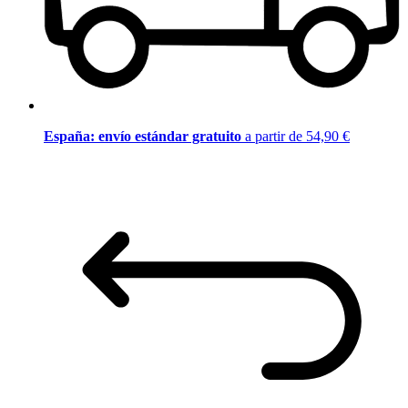
España: envío estándar gratuito
a partir de 54,90 €