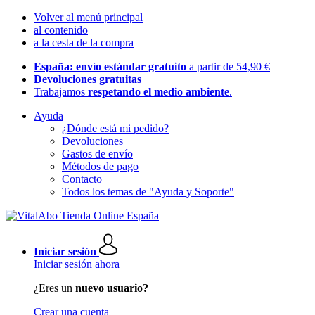
Volver al menú principal
al contenido
a la cesta de la compra
España: envío estándar gratuito
a partir de 54,90 €
Devoluciones gratuitas
Trabajamos
respetando el medio ambiente
.
Ayuda
¿Dónde está mi pedido?
Devoluciones
Gastos de envío
Métodos de pago
Contacto
Todos los temas de "Ayuda y Soporte"
Iniciar sesión
Iniciar sesión ahora
¿Eres un
nuevo usuario?
Crear una cuenta