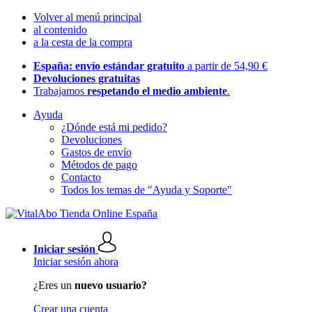
Volver al menú principal
al contenido
a la cesta de la compra
España: envío estándar gratuito
a partir de 54,90 €
Devoluciones gratuitas
Trabajamos
respetando el medio ambiente
.
Ayuda
¿Dónde está mi pedido?
Devoluciones
Gastos de envío
Métodos de pago
Contacto
Todos los temas de "Ayuda y Soporte"
Iniciar sesión
Iniciar sesión ahora
¿Eres un
nuevo usuario?
Crear una cuenta