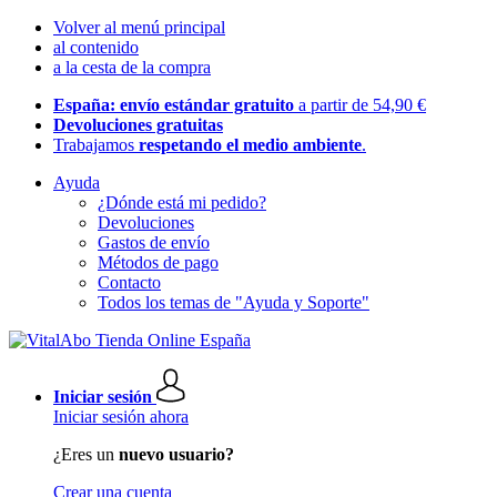
Volver al menú principal
al contenido
a la cesta de la compra
España: envío estándar gratuito
a partir de 54,90 €
Devoluciones gratuitas
Trabajamos
respetando el medio ambiente
.
Ayuda
¿Dónde está mi pedido?
Devoluciones
Gastos de envío
Métodos de pago
Contacto
Todos los temas de "Ayuda y Soporte"
Iniciar sesión
Iniciar sesión ahora
¿Eres un
nuevo usuario?
Crear una cuenta