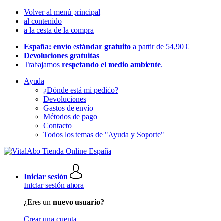
Volver al menú principal
al contenido
a la cesta de la compra
España: envío estándar gratuito
a partir de 54,90 €
Devoluciones gratuitas
Trabajamos
respetando el medio ambiente
.
Ayuda
¿Dónde está mi pedido?
Devoluciones
Gastos de envío
Métodos de pago
Contacto
Todos los temas de "Ayuda y Soporte"
Iniciar sesión
Iniciar sesión ahora
¿Eres un
nuevo usuario?
Crear una cuenta