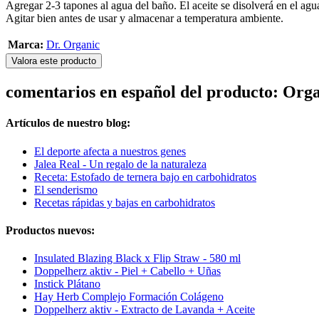
Agregar 2-3 tapones al agua del baño. El aceite se disolverá en el agu
Agitar bien antes de usar y almacenar a temperatura ambiente.
Marca:
Dr. Organic
Valora este producto
comentarios en español del producto: Orga
Artículos de nuestro blog:
El deporte afecta a nuestros genes
Jalea Real - Un regalo de la naturaleza
Receta: Estofado de ternera bajo en carbohidratos
El senderismo
Recetas rápidas y bajas en carbohidratos
Productos nuevos:
Insulated Blazing Black x Flip Straw - 580 ml
Doppelherz aktiv - Piel + Cabello + Uñas
Instick Plátano
Hay Herb Complejo Formación Colágeno
Doppelherz aktiv - Extracto de Lavanda + Aceite