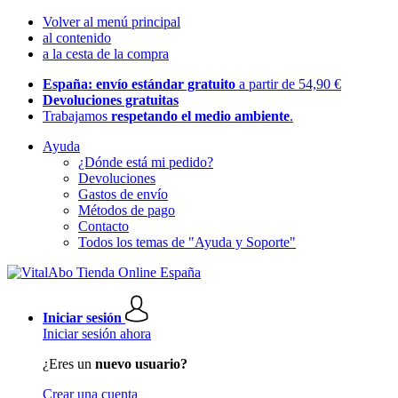
Volver al menú principal
al contenido
a la cesta de la compra
España: envío estándar gratuito
a partir de 54,90 €
Devoluciones gratuitas
Trabajamos
respetando el medio ambiente
.
Ayuda
¿Dónde está mi pedido?
Devoluciones
Gastos de envío
Métodos de pago
Contacto
Todos los temas de "Ayuda y Soporte"
Iniciar sesión
Iniciar sesión ahora
¿Eres un
nuevo usuario?
Crear una cuenta