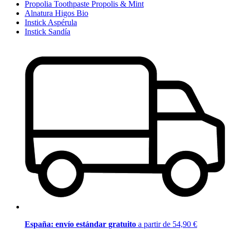
Propolia Toothpaste Propolis & Mint
Alnatura Higos Bio
Instick Aspérula
Instick Sandía
España: envío estándar gratuito
a partir de 54,90 €